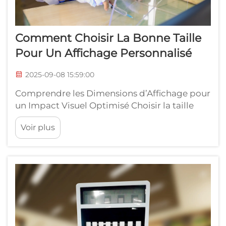
Comment Choisir La Bonne Taille
Pour Un Affichage Personnalisé
2025-09-08 15:59:00
Comprendre les Dimensions d’Affichage pour
un Impact Visuel Optimisé Choisir la taille
idéale pour un affichage personnalisé peut
Voir plus
transformer votre présentation visuelle,
qu’elle soit destinée à des environnements de
vente au détail, à des salons professionnels ou
à des espaces d’entreprise. Les bonnes
dimensions ne se...