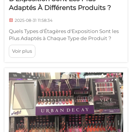
Adaptés À Différents Produits ?
2025-08-31 11:58:34
Quels Types d'Étagères d'Exposition Sont les
Plus Adaptés à Chaque Type de Produit ?
Dans le secteur de la vente au détail, la
Voir plus
présentation efficace des produits est l'un des
facteurs les plus déterminants pour générer
des ventes. Un magasin peut proposer les
meilleurs produits à des prix compétitifs,
mais si ces produits ne sont pas...