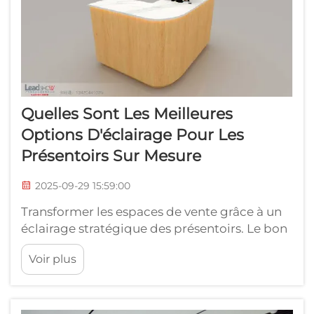
Quelles Sont Les Meilleures
Options D'éclairage Pour Les
Présentoirs Sur Mesure
2025-09-29 15:59:00
Transformer les espaces de vente grâce à un
éclairage stratégique des présentoirs. Le bon
éclairage peut transformer un espace
Voir plus
commercial ordinaire en une destination
shopping exceptionnelle. En ce qui concerne
les présentoirs sur mesure, l'éclairage joue un
rôle essentiel, non seulement pour éclairer...