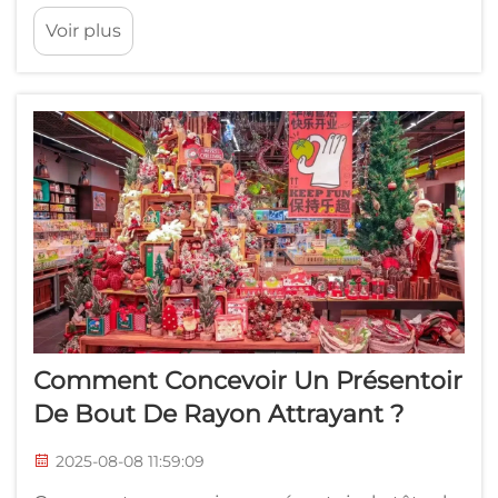
hautement concurrentiel du commerce et de
Voir plus
la promotion de marques, la visibilité est
essentielle. Les entreprises investissent
beaucoup dans des stratégies visant à capter
l'attention des clients, favoriser les achats
impulsifs et...
Comment Concevoir Un Présentoir
De Bout De Rayon Attrayant ?
2025-08-08 11:59:09