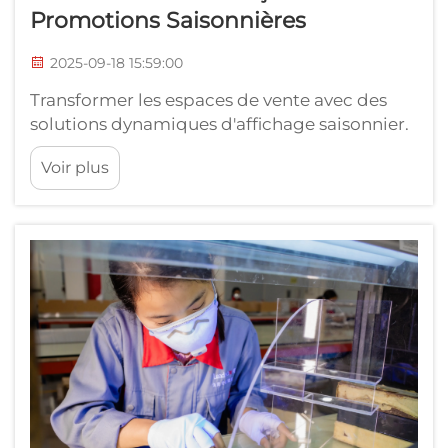
Promotions Saisonnières
2025-09-18 15:59:00
Transformer les espaces de vente avec des
solutions dynamiques d'affichage saisonnier.
Le paysage du commerce de détail évolue
Voir plus
constamment, et les présentoirs sur mesure
sont devenus essentiels pour créer des
expériences d'achat percutantes qui
captivent les clients tout au long de l'année.
Th...