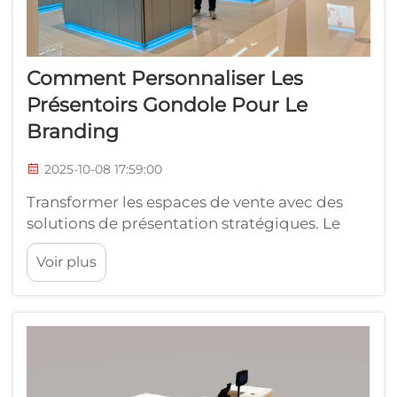
Comment Personnaliser Les
Présentoirs Gondole Pour Le
Branding
2025-10-08 17:59:00
Transformer les espaces de vente avec des
solutions de présentation stratégiques. Le
succès en détail repose sur l'art de la
Voir plus
présentation, et les présentoirs gondole sont
au premier plan de la stratégie de
merchandising efficace. Ces équipements
polyvalents servent de colonne vertébrale aux
espaces de vente...