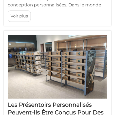
conception personnalisées. Dans le monde
en constante évolution du design intérieur et
Voir plus
des espaces commerciaux, les équipements
sur mesure se sont imposés comme des
éléments révolutionnaires qui transforment
notre interaction avec nos environnements.
Ces solutions sur mesure...
Les Présentoirs Personnalisés
Peuvent-Ils Être Conçus Pour Des