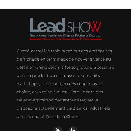
Classé parmi les trois premiers des entreprises
d'affichage en terminaux de nouvelle vente au
détail en Chine selon la force globale. Spécialisé
dans la production en masse de produits
d'affichage, la décoration des magasins en
chaîne, et la mise à niveau intelligente des
salles d'exposition des entreprises. Nous
disposons actuellement de 3 parcs industriels
dans le sud et l'est de la Chine.