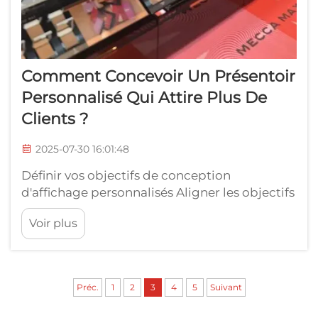
Comment Concevoir Un Présentoir
Personnalisé Qui Attire Plus De
Clients ?
2025-07-30 16:01:48
Définir vos objectifs de conception
d'affichage personnalisés Aligner les objectifs
de conception sur les objectifs de notoriété
Voir plus
de la marque Obtenir les bons objectifs de
conception pour un affichage personnalisé
signifie s'assurer qu'ils correspondent à ce
que la marque souhaite atteindre en termes
Préc.
1
2
3
4
5
Suivant
de visibilité. Des objectifs clairs qui...