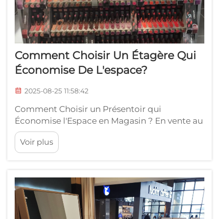
Comment Choisir Un Étagère Qui
Économise De L'espace?
2025-08-25 11:58:42
Comment Choisir un Présentoir qui
Économise l'Espace en Magasin ? En vente au
détail, où chaque mètre carré compte, la
Voir plus
manière dont les produits sont présentés
peut influencer considérablement les ventes
ainsi que l'expérience client. Un présentoir
efficace est bien plus qu'un simple outil de
stockage...