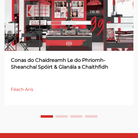
Conas do Chaidreamh Le do Phriomh-
Sheanchaí Spóirt & Glanála a Chaithfidh
Féach Arís