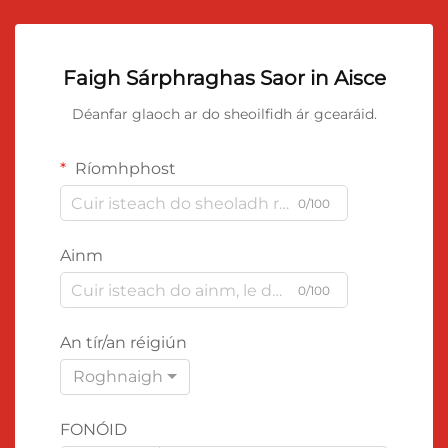
Faigh Sárphraghas Saor in Aisce
Déanfar glaoch ar do sheoilfidh ár gcearáid.
Ríomhphost
0/100
Ainm
0/100
An tír/an réigiún
Roghnaigh
FONÓID