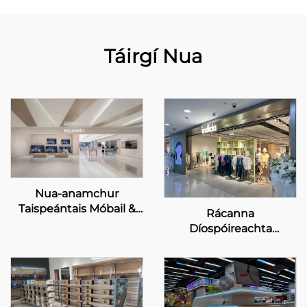
Táirgí Nua
Nua-anamchur
Taispeántais Móbail &
Rácanna
Digiteach do Bhailte
Díospóireachta
Taispeántais HUAWEI
Ghlacadh Saincheaptha
- INDICIA