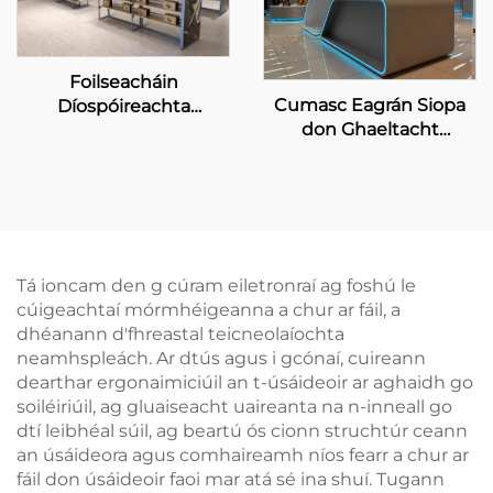
Foilseacháin
Cumasc Eagrán Siopa
Díospóireachta
don Ghaeltacht
Saincheaptha do na
Tuisceana & Dígítigh
siopaí CDF
Tá ioncam den g cúram eiletronraí ag foshú le
cúigeachtaí mórmhéigeanna a chur ar fáil, a
dhéanann d'fhreastal teicneolaíochta
neamhspleách. Ar dtús agus i gcónaí, cuireann
dearthar ergonaimiciúil an t-úsáideoir ar aghaidh go
soiléiriúil, ag gluaiseacht uaireanta na n-inneall go
dtí leibhéal súil, ag beartú ós cionn struchtúr ceann
an úsáideora agus comhaireamh níos fearr a chur ar
fáil don úsáideoir faoi mar atá sé ina shuí. Tugann