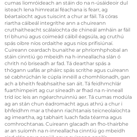
cumas liomróideach an stáin do na n-úsáideoir dul
isteach lena himreataí féachana is fearr, ag
béartaíocht agus tuiscint a chur ar fáil. Tá córas
riartha cáibeál integríthe ann a chuireann
cruthaitheacht scálaíochta de chineál amháin ar fáil
trí bhunú agus coimeád cáibíl éagsúla, ag cruthú
spás oibre níos ordaithe agus níos prifisiúnaí.
Cuireann ceardach bunaithe ar phríomhphobal an
stáin cinntiú go mbeidh na h-inneallacha slán ó
chrith nó briseadh ar fad. Tá dearthar spás a
thógann uafás ar pháirc spás scríthe agus cuireann
sé cabhrúchán le cúpla innéill a chomhlíonadh, gan
ach a bheith feabhsaithe san áit. Tá feidhmchlár
fuarthimpeirt ag cur síneadh ar fhad na n-inneall
tríd íoc leis an ngéarchruinniú aer. Tá cumas modúla
ag an stán chun éadromacht agus athrú a chur i
bhfeidhm mar a théann riachtanais teicneolaíochta
ag imeartha, ag tabhairt luach fada téarma agus
comhrochtanas. Cuireann glacadh an fho-thairbhe
ar an suíomh na n-inneallacha cinntiú go mbeidh