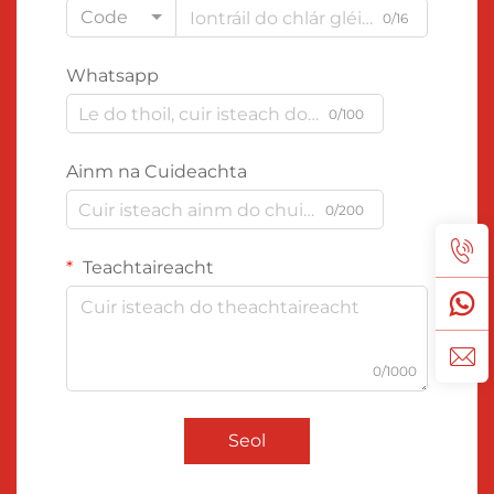
Code
0/16
Whatsapp
0/100
Ainm na Cuideachta
0/200
Teachtaireacht
0/1000
Seol