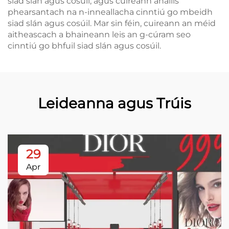
siad slán agus cosúil, agus cuireann anailís
phearsantach na n-inneallacha cinntiú go mbeidh
siad slán agus cosúil. Mar sin féin, cuireann an méid
aitheascach a bhaineann leis an g-cúram seo
cinntiú go bhfuil siad slán agus cosúil.
Leideanna agus Trúis
29
Apr