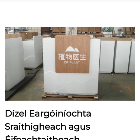
Dízel Eargóiníochta
Sraithigheach agus
Éifeachtaitheach