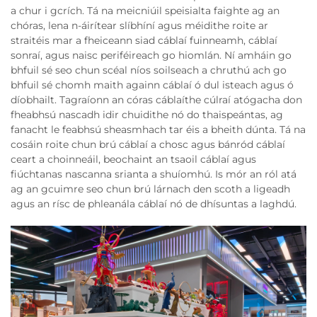
a chur i gcrích. Tá na meicniúil speisialta faighte ag an
chóras, lena n-áirítear slíbhíní agus méidithe roite ar
straitéis mar a fheiceann siad cáblaí fuinneamh, cáblaí
sonraí, agus naisc periféireach go hiomlán. Ní amháin go
bhfuil sé seo chun scéal níos soilseach a chruthú ach go
bhfuil sé chomh maith againn cáblaí ó dul isteach agus ó
díobhailt. Tagraíonn an córas cáblaíthe cúlraí atógacha don
fheabhsú nascadh idir chuidithe nó do thaispeántas, ag
fanacht le feabhsú sheasmhach tar éis a bheith dúnta. Tá na
cosáin roite chun brú cáblaí a chosc agus bánród cáblaí
ceart a choinneáil, beochaint an tsaoil cáblaí agus
fiúchtanas nascanna srianta a shuíomhú. Is mór an ról atá
ag an gcuimre seo chun brú lárnach den scoth a ligeadh
agus an rísc de phleanála cáblaí nó de dhísuntas a laghdú.