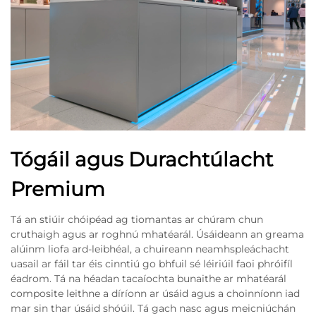
Tógáil agus Durachtúlacht
Premium
Tá an stiúir chóipéad ag tiomantas ar chúram chun
cruthaigh agus ar roghnú mhatéarál. Úsáideann an greama
alúinm liofa ard-leibhéal, a chuireann neamhspleáchacht
uasail ar fáil tar éis cinntiú go bhfuil sé léiriúil faoi phróifíl
éadrom. Tá na héadan tacaíochta bunaithe ar mhatéarál
composite leithne a díríonn ar úsáid agus a choinníonn iad
mar sin thar úsáid shóúil. Tá gach nasc agus meicniúchán