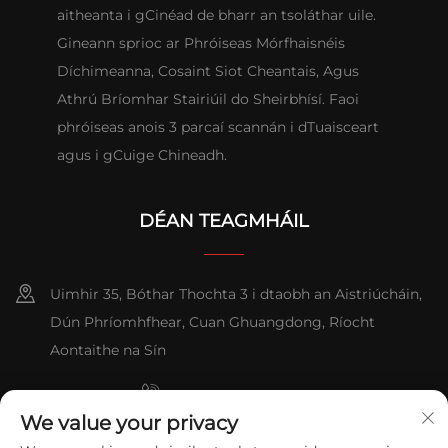
aitheanta i gCinéad de bharr an tsoláthar uile.
Gineann sprioc ar Phróiseas Mórfhaisnéis
Díchimeanna, Cosaint Siot Cheantais, Agus
Athrú Bríomhar Stairiúil do Sheirbhísí. Faoi
phróiseas anois 3 parcaí scannán i dTuaisceart
agus i gCuige Chineadh.
DÉAN TEAGMHÁIL
Uimhir 35, Bóthar Thochta 3 i dtaobh an Aistriúcháin,
Dún Phríomhfhear, Cuan Ghuangdong, Ríocht
Aontaithe na Sín
+86-076023631800
We value your privacy
+86-13631181961