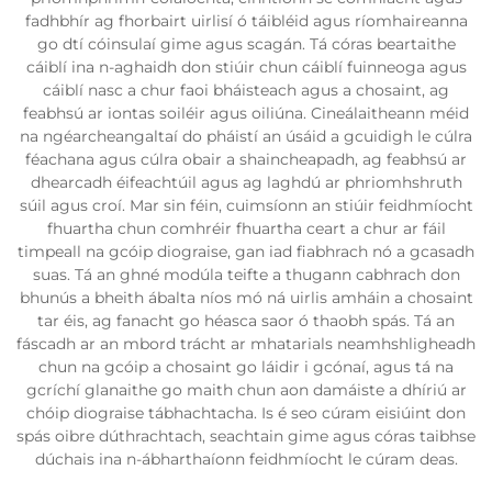
fadhbhír ag fhorbairt uirlisí ó táibléid agus ríomhaireanna
go dtí cóinsulaí gime agus scagán. Tá córas beartaithe
cáiblí ina n-aghaidh don stiúir chun cáiblí fuinneoga agus
cáiblí nasc a chur faoi bháisteach agus a chosaint, ag
feabhsú ar iontas soiléir agus oiliúna. Cineálaitheann méid
na ngéarcheangaltaí do pháistí an úsáid a gcuidigh le cúlra
féachana agus cúlra obair a shaincheapadh, ag feabhsú ar
dhearcadh éifeachtúil agus ag laghdú ar phriomhshruth
súil agus croí. Mar sin féin, cuimsíonn an stiúir feidhmíocht
fhuartha chun comhréir fhuartha ceart a chur ar fáil
timpeall na gcóip diograise, gan iad fiabhrach nó a gcasadh
suas. Tá an ghné modúla teifte a thugann cabhrach don
bhunús a bheith ábalta níos mó ná uirlis amháin a chosaint
tar éis, ag fanacht go héasca saor ó thaobh spás. Tá an
fáscadh ar an mbord trácht ar mhatarials neamhshligheadh
chun na gcóip a chosaint go láidir i gcónaí, agus tá na
gcríchí glanaithe go maith chun aon damáiste a dhíriú ar
chóip diograise tábhachtacha. Is é seo cúram eisiúint don
spás oibre dúthrachtach, seachtain gime agus córas taibhse
dúchais ina n-ábharthaíonn feidhmíocht le cúram deas.