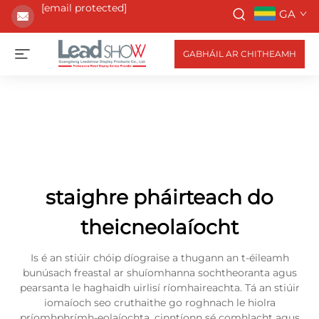
[email protected]
GA
GABHÁIL AR CHITHEAMH
staighre pháirteach do
theicneolaíocht
Is é an stiúir chóip díograise a thugann an t-éileamh
bunúsach freastal ar shuíomhanna sochtheoranta agus
pearsanta le haghaidh uirlisí ríomhaireachta. Tá an stiúir
iomaíoch seo cruthaithe go roghnach le hiolra
príomhphrímh-eolaíochta, cinntíonn sé comhlacht agus