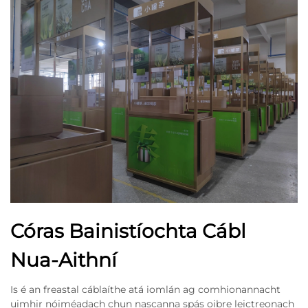
Córas Bainistíochta Cábl
Nua-Aithní
Is é an freastal cáblaíthe atá iomlán ag comhionannacht
uimhir nóiméadach chun nascanna spás oibre leictreonach