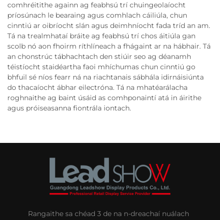
comhréitithe againn ag feabhsú trí chuingeolaíocht
príosúnach le bearaing agus comhlach cáiliúla, chun
cinntiú ar oibríocht slán agus deimhníocht fada tríd an am.
Tá na trealmhataí bráite ag feabhsú trí chos áitiúla gan
scolb nó aon fhoirm ríthlíneach a fhágaint ar na hábhair. Tá
an chonstrúc tábhachtach den stiúir seo ag déanamh
téistíocht staidéartha faoi mhíchumas chun cinntiú go
bhfuil sé níos fearr ná na riachtanais sábhála idirnáisiúnta
do thacaíocht ábhar eilectróna. Tá na mhatéarálacha
roghnaithe ag baint úsáid as comhponaintí atá in áirithe
agus próiseasanna fiontrála iontach.
Rangaithe sa chéad 3 de na n-dreachaí nuálach