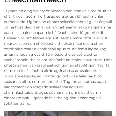
Tugann an díograis ergonóideach den stad cáis seo brúit ar
pháirt nua i gcómfhórt úsáideora agus i bhfeidhmchlár
cumarsáide. Ligíonn an chóras seiceálaíochta i gclár éagsúil
do na húsáideoirí an airde, an caitheamh agus na gcnámha
cuarta a shaincheapadh le héifeacht, cinntiú go mbeidh
tuilleadh roinnt fábhra agus stíleanna oibre difriúla acu. Is
mianach seo don chóirpost a thabhairt faoi deara chun
comhréire ceart a choinneáil agus cruth físe a laghdú ag
amanna fada ag úsáid. Tá méaduithe seiceálaíochta
sochaílte sainithe sa chruthaíocht an staide chun trasnú idir
phostais mar gan brabhsáil ach gan an stabilit gan fhiú. Tá
réimse seiceálaíochta airde ag feabhsú ar úsáideoirí le
cúigriata éagsúla, ag cinntiú go bhfuil sé féiliúnach do
spásanna oibre comhrochtaithe. Tugann an cumas cuarta
éadromacht do scagadh scáileanna agus do
chomhlachtaíocht, agus déanann an ghné caitheamh
cinnte go bhfuil glacadh fáisithe óg don ábhar éagsúil
soláthar gairid.