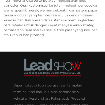
fitur merchandise tertentu atau menciptakan efek
atmosfer. Opsi kustomisasi lanjutan meliputi pencocokan
warna spesifik merek, elemen dekoratif, dan sistem papan
tanda modular yang terintegrasi mulus dengan desain
keseluruhan. Keluwesan dari sistem ini memungkinkan
para retailer untuk dengan cepat menyesuaikan strategi
pemasaran visual mereka sesuai tren pasar yang berubah
atau kebutuhan promosi.
Diperingkat di top 3 perusahaan tampilan
terminal ritel baru di China berdasarkan
kekuatan keseluruhan. Fokus pada Produksi
Massal Produk Tampilan, Dekorasi Toko Rantai,