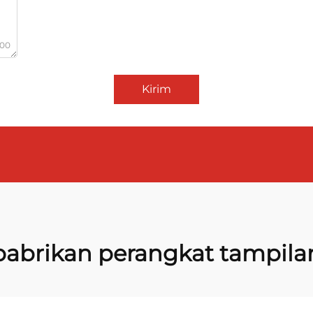
000
Kirim
pabrikan perangkat tampila