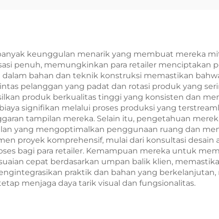
nyak keunggulan menarik yang membuat mereka mitra e
i penuh, memungkinkan para retailer menciptakan p
 dalam bahan dan teknik konstruksi memastikan bahwa 
intas pelanggan yang padat dan rotasi produk yang ser
asilkan produk berkualitas tinggi yang konsisten dan 
 biaya signifikan melalui proses produksi yang terstr
aran tampilan mereka. Selain itu, pengetahuan mereka
n yang mengoptimalkan penggunaan ruang dan menin
n proyek komprehensif, mulai dari konsultasi desain 
oses bagi para retailer. Kemampuan mereka untuk mem
aian cepat berdasarkan umpan balik klien, memastik
li mengintegrasikan praktik dan bahan yang berkelanjut
ap menjaga daya tarik visual dan fungsionalitas.