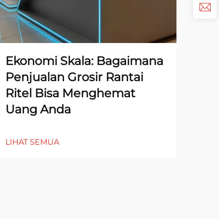
Ekonomi Skala: Bagaimana
Ti
Penjualan Grosir Rantai
Pe
Ritel Bisa Menghemat
Mi
Uang Anda
LIH
LIHAT SEMUA