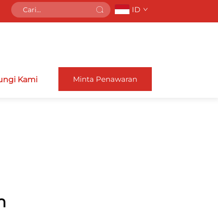
ID
Minta Penawaran
ngi Kami
n