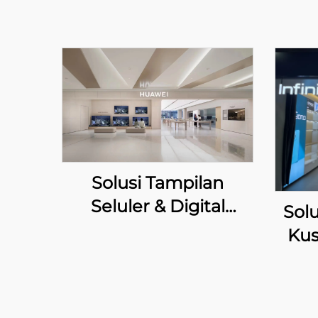
Solusi Tampilan
Seluler & Digital
Solu
Kustom untuk Toko
Kus
Ritel HUAWEI