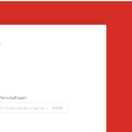
s
Perusahaan
0/200