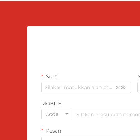
Surel
0/100
MOBILE
Code
Pesan