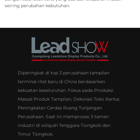
seiring perubahan kebutuhan.
Diperingkat di top 3 perusahaan tampilan
terminal ritel baru di China berdasarkan
kekuatan keseluruhan. Fokus pada Produksi
Massal Produk Tampilan, Dekorasi Toko Rantai,
Peningkatan Cerdas Ruang Tunjangan
Perusahaan. Saat ini memproses 3 taman
industri di wilayah Tenggara Tiongkok dan
Timur Tiongkok.