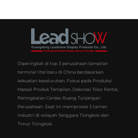
Diperingkat di top 3 perusahaan tampilan
terminal ritel baru di China berdasarkan
kekuatan keseluruhan. Fokus pada Produksi
Massal Produk Tampilan, Dekorasi Toko Rantai,
Peningkatan Cerdas Ruang Tunjangan
Perusahaan. Saat ini memproses 3 taman
industri di wilayah Tenggara Tiongkok dan
Timur Tiongkok.