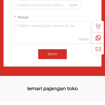
0/200
Pesan
0/1000
Kirim
lemari pajangan toko