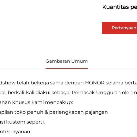
Kuantitas 
Pertanyaan
Gambaran Umum
dshow telah bekerja sama dengan HONOR selama bertah
bal, berkali-kali diakui sebagai Pemasok Unggulan oleh 
anan khusus kami mencakup:
pilan toko penuh & perlengkapan pajangan
usi kustom seperti:
onter layanan