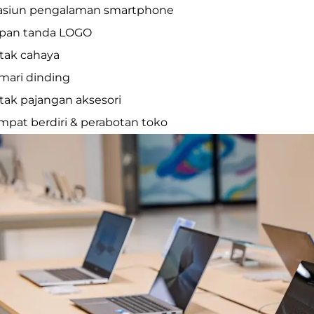
tasiun pengalaman smartphone
apan tanda LOGO
otak cahaya
emari dinding
otak pajangan aksesori
empat berdiri & perabotan toko