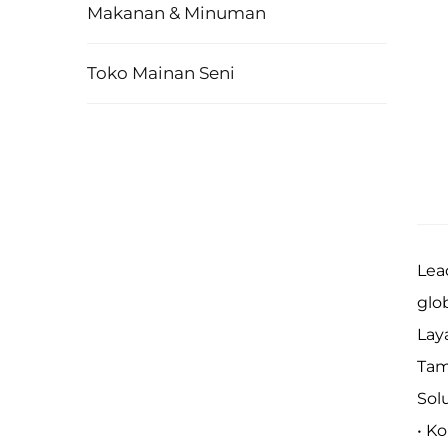
Makanan & Minuman
Toko Mainan Seni
Lea
glo
Lay
Tam
Sol
• K