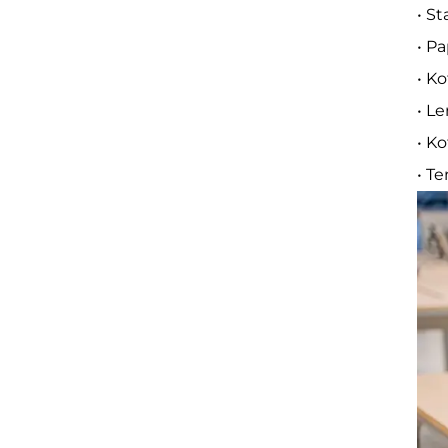
• S
• P
• K
• L
• K
• T