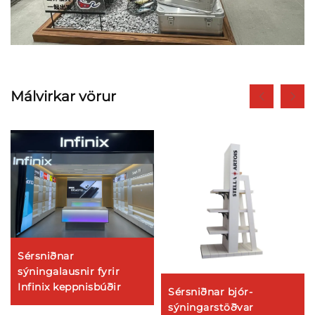
Málvirkar vörur
Sérsniðnar
sýningalausnir fyrir
Infinix keppnisbúðir
Sérsniðnar bjór-
sýningarstöðvar