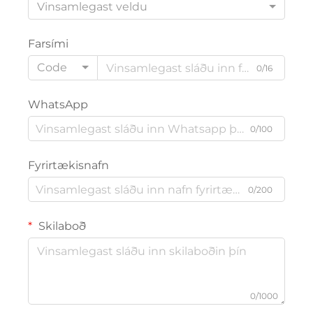
Vinsamlegast veldu
Farsími
Code
0/16
WhatsApp
0/100
Fyrirtækisnafn
0/200
Skilaboð
0/1000