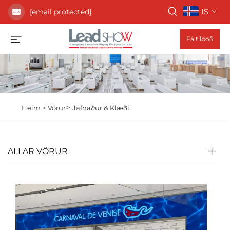
IS
[email protected]
Fá tilboð
>
Heim >
Vörur
Jafnaður & Klæði
ALLAR VÖRUR