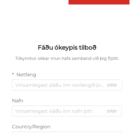
Fáðu ókeypis tilboð
Tilkynntur okkar mun hafa samband við þig fljótt.
Netfang
0/100
Nafn
0/100
Country/Region