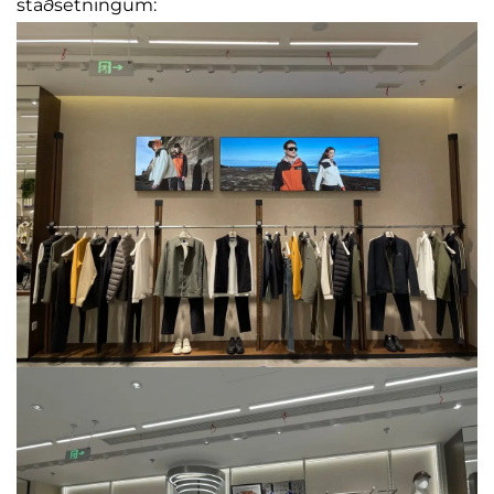
staðsetningum: