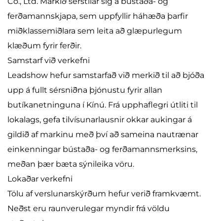
Co., Ltd. Markið sérstilar sig á bústaða- og
ferðamannskjapa, sem uppfyllir háhæða þarfir
miðklassemiðlara sem leita að glæpurlegum
klæðum fyrir ferðir.
Samstarf við verkefni
Leadshow hefur samstarfað við merkið til að bjóða
upp á fullt sérsniðna þjónustu fyrir allan
butíkanetninguna í Kínú. Frá upphaflegri útliti til
lokalags, gefa tilvísunarlausnir okkar aukingar á
gildið af markinu með því að sameina nautrænar
einkenningar bústaða- og ferðamannsmerksins,
meðan þær bæta sýnileika vöru.
Lokaðar verkefni
Tölu af verslunarskýrðum hefur verið framkvæmt.
Neðst eru raunverulegar myndir frá völdu