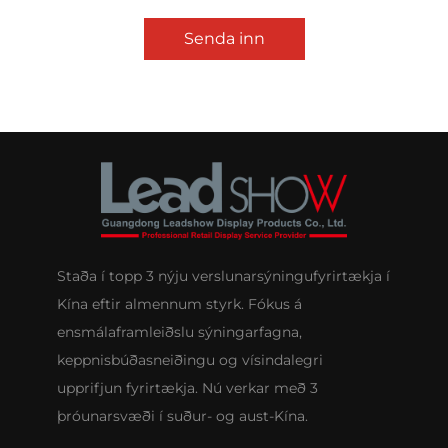
Senda inn
Staða í topp 3 nýju verslunarsýningufyrirtækja í
Kína eftir almennum styrk. Fókus á
ensmálaframleiðslu sýningarfagna,
keppnisbúðasneiðingu og vísindalegri
upprifjun fyrirtækja. Nú verkar með 3
þróunarsvæði í suður- og aust-Kína.