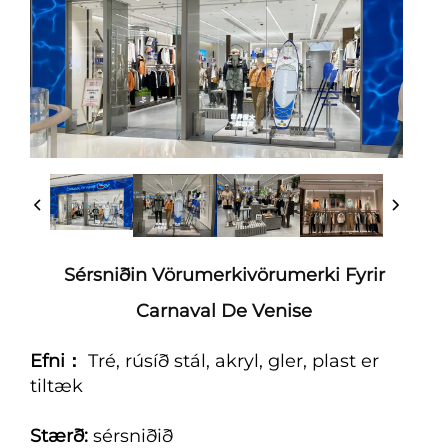
Sérsniðin Vörumerkivörumerki Fyrir
Carnaval De Venise
Efni：
Tré, rúsíð stál, akryl, gler, plast er
tiltæk
Stærð:
sérsniðið