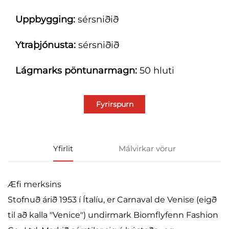
Uppbygging:
sérsniðið
Ytraþjónusta:
sérsniðið
Lágmarks pöntunarmagn:
50 hluti
Fyrirspurn
Yfirlit
Málvirkar vörur
Æfi merksins
Stofnuð árið 1953 í Ítalíu, er Carnaval de Venise (eigð
til að kalla "Venice") undirmark Biomflyfenn Fashion