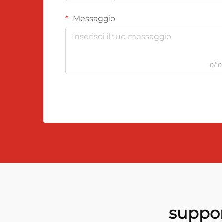
Messaggio
0/1
suppor