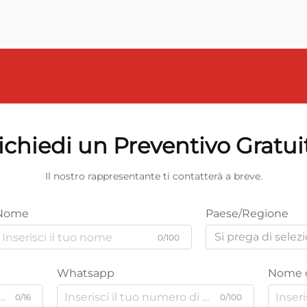
ichiedi un Preventivo Gratui
Il nostro rappresentante ti contatterà a breve.
Nome
Paese/Regione
Si prega di selez
0/100
Whatsapp
Nome d
0/16
0/100