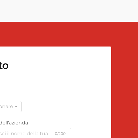
to
ionare
ell'azienda
0/200