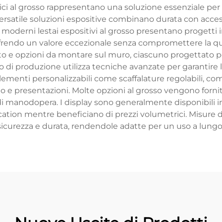
i al grosso rappresentano una soluzione essenziale per 
atile soluzioni espositive combinano durata con accessib
I moderni lestai espositivi al grosso presentano progetti
, offrendo un valore eccezionale senza compromettere la qua
to e opzioni da montare sul muro, ciascuno progettato per
esso di produzione utilizza tecniche avanzate per garantire
lementi personalizzabili come scaffalature regolabili, co
 e presentazioni. Molte opzioni al grosso vengono fornit
i di manodopera. I display sono generalmente disponibili 
tion mentre beneficiano di prezzi volumetrici. Misure di 
sicurezza e durata, rendendole adatte per un uso a lungo 