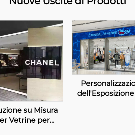
Nuove Uscite di Prodotti
Personalizzazi
dell'Esposizione
Gli Eleganti Ne
uzione su Misura
Carnaval de Ve
er Vetrine per
arche di Lusso