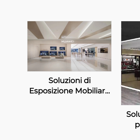
Soluzioni di
Esposizione Mobiliare
e Digitale
Personalizzate per i
Sol
Negozii HUAWEI
p
M