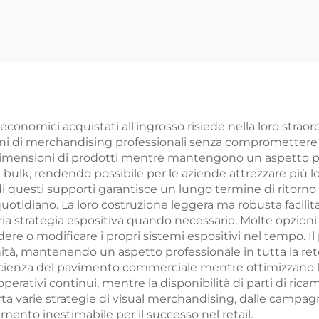
economici acquistati all'ingrosso risiede nella loro straord
ni di merchandising professionali senza compromettere 
e dimensioni di prodotti mentre mantengono un aspetto pro
 in bulk, rendendo possibile per le aziende attrezzare più l
questi supporti garantisce un lungo termine di ritorno 
otidiano. La loro costruzione leggera ma robusta facilita i
ia strategia espositiva quando necessario. Molte opzioni 
re o modificare i propri sistemi espositivi nel tempo. I
nità, mantenendo un aspetto professionale in tutta la ret
cienza del pavimento commerciale mentre ottimizzano la vi
ativi continui, mentre la disponibilità di parti di ricamb
orta varie strategie di visual merchandising, dalle campa
ento inestimabile per il successo nel retail.