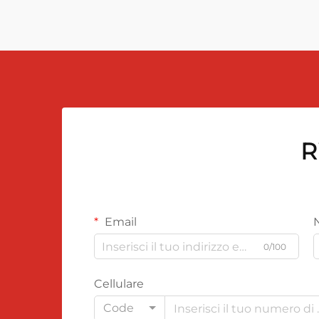
R
Email
0/100
Cellulare
Code