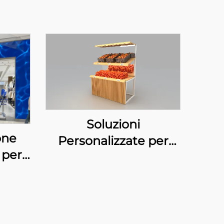
Soluzioni
one
Personalizzate per
 per
l'Esposizione di Frutta
gozi
per Pagoda
nise