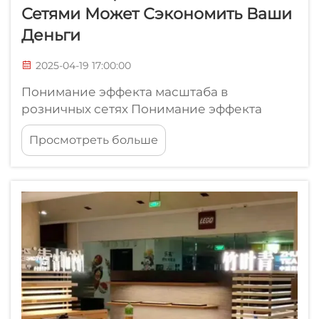
Сетями Может Сэкономить Ваши
Деньги
2025-04-19 17:00:00
Понимание эффекта масштаба в
розничных сетях Понимание эффекта
масштаба действительно помогает
Просмотреть больше
объяснить, почему крупные розничные
сети имеют такое преимущество на рынке.
По сути, эти компании получают такое
преимущество, потому что они работают в
очень большом масштабе...