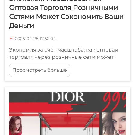
Оптовая Торговля Розничными
Сетями Может Сэкономить Ваши
Деньги
2025-04-28 17:52:04
Экономия за счёт масштаба: как оптовая
торговля через розничные сети может
помочь сэкономить. Оптовая торговля
Просмотреть больше
через розничные сети стала
стратегическим подходом для компаний,
стремящихся снизить расходы,
оптимизировать закупки и повысить
операционную эффективность. Покупка в
больших объёмах...