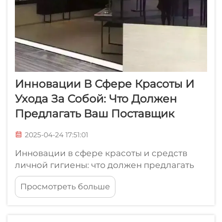
Инновации В Сфере Красоты И
Ухода За Собой: Что Должен
Предлагать Ваш Поставщик
2025-04-24 17:51:01
Инновации в сфере красоты и средств
личной гигиены: что должен предлагать
ваш поставщик Выбор правильного
Просмотреть больше
поставщика продукции для красоты и
личной гигиены имеет решающее
значение для предприятий, стремящихся