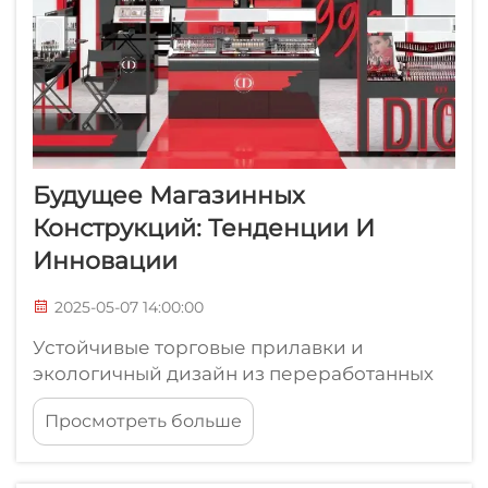
Будущее Магазинных
Конструкций: Тенденции И
Инновации
2025-05-07 14:00:00
Устойчивые торговые прилавки и
экологичный дизайн из переработанных
материалов. Торговые прилавки,
Просмотреть больше
изготовленные из переработанных
материалов, меняют наше представление
о торговых помещениях, уменьшая