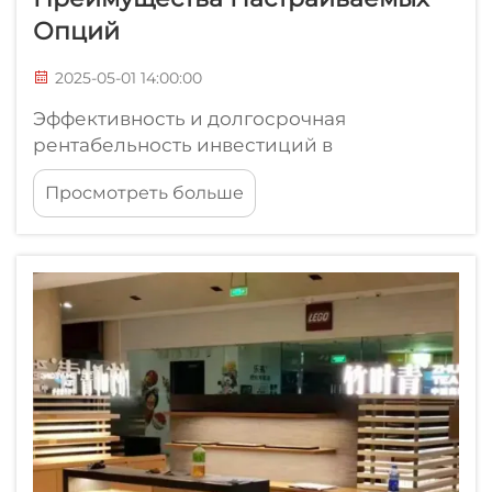
Опций
2025-05-01 14:00:00
Эффективность и долгосрочная
рентабельность инвестиций в
настраиваемые выставочные стенды
Просмотреть больше
Снижение первоначальных затрат за счет
использования легких материалов
Использование более легких материалов,
таких как алюминий или гофрированный
пластик, значительно сокращает расходы
производителей на стендовое
оборудование...