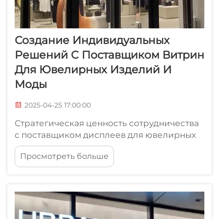
Создание Индивидуальных
Решений С Поставщиком Витрин
Для Ювелирных Изделий И
Моды
2025-04-25 17:00:00
Стратегическая ценность сотрудничества
с поставщиком дисплеев для ювелирных
изделий. Укрепление бренда через
Просмотреть больше
индивидуальный визуальный
мерчандайзинг. Визуальный
мерчандайзинг, адаптированный под
конкретные бренды, отлично справляется
с задачей рассказать историю компании и
показать, что для нее важно...