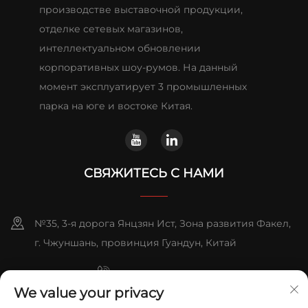
производстве выставочной продукции,
отделке сетевых магазинов,
интеллектуальном обновлении
корпоративных шоу-румов. На данный
момент эксплуатирует 3 промышленных
парка на юге и востоке Китая.
СВЯЖИТЕСЬ С НАМИ
№35, 3-я дорога Янцзян Ист, Зона развития Факел,
г. Чжуншань, провинция Гуандун, Китай
+86-076023631800
We value your privacy
+86-13631181961