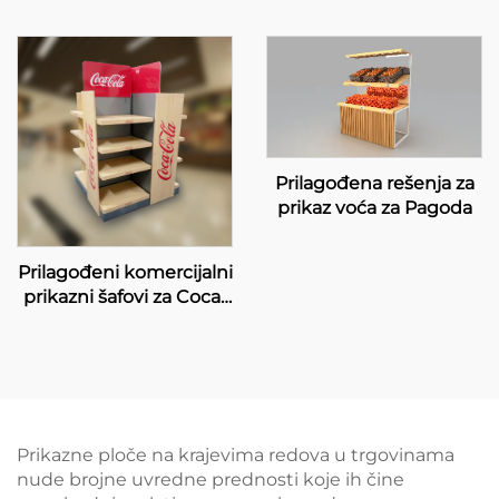
prodavnice
objektima Infinix lanac
trgovina
Prilagođena rešenja za
prikaz voća za Pagoda
Prilagođeni komercijalni
prikazni šafovi za Coca-
Cola prodavce
Prikazne ploče na krajevima redova u trgovinama
nude brojne uvredne prednosti koje ih čine