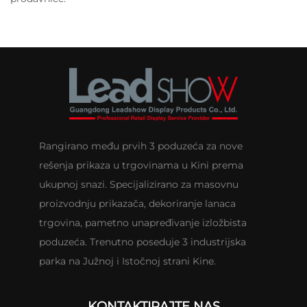
Rangirano među prvih 3 poduzeća za nove
rešenja prikaza u trgovinama u Kini prema
ukupnoj snazi. Specijalizirano za masovnu
proizvodnju prikazača, dekoriranje lanaca
trgovina, pametno unapređivanje izložbista
poduzeća. Trenutno poseduje 3 industrijska
parka na Južnoj i Istočnoj strani Kine.
KONTAKTIRAJTE NAS