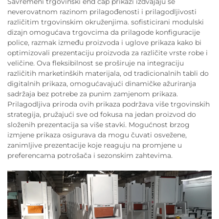
Savremeni trgovinski end cap prikazi izdvajaju se
neverovatnom razinom prilagođenosti i prilagodljivosti
različitim trgovinskim okruženjima. sofisticirani modulski
dizajn omogućava trgovcima da prilagode konfiguracije
police, razmak između proizvoda i uglove prikaza kako bi
optimizovali prezentaciju proizvoda za različite vrste robe i
veličine. Ova fleksibilnost se proširuje na integraciju
različitih marketinških materijala, od tradicionalnih tabli do
digitalnih prikaza, omogućavajući dinamičke ažuriranja
sadržaja bez potrebe za punim zamjenom prikaza.
Prilagodljiva priroda ovih prikaza podržava više trgovinskih
strategija, pružajući sve od fokusa na jedan proizvod do
složenih prezentacija sa više stavki. Mogućnost brzog
izmjene prikaza osigurava da mogu čuvati osvežene,
zanimljive prezentacije koje reaguju na promjene u
preferencama potrošača i sezonskim zahtevima.