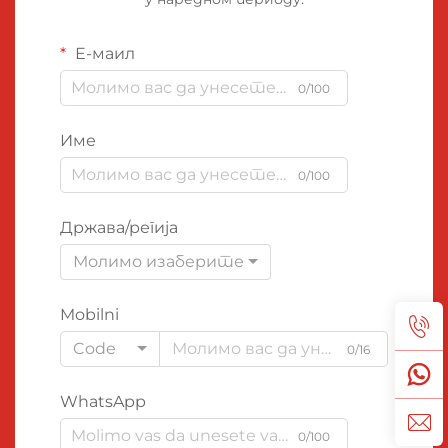
Е-маил
0/100
Име
0/100
Држава/регија
Молимо изаберите
Mobilni
Code
0/16
WhatsApp
0/100