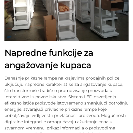
Napredne funkcije za
angažovanje kupaca
Današnje prikazne rampe na krajevima prodajnih police
uključuju napredne karakteristike za angažovanje kupaca,
što transformiše tradično promovisanje proizvoda u
interaktivne kupovne iskustva. Sistem LED osvetljenja
efikasno ističe proizvode istovremeno smanjujući potrošnju
energije, stvarajući privlačne prikazne rampe koje
poboljšavaju vidljivost i privlačnost proizvoda. Mogućnosti
digitalne integracije omogućavaju ažuriranje cena u
stvarnom vremenu, prikaz informacija o proizvodima i