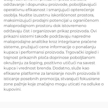
održavanje i dopunsku proizvode, poboljšavajući
operativnu efikasnost i smanjujući opterećenje
osoblja. Nudite izuzetnu iskorišćenost prostora,
maksimizujući prodajni potencijal u ograničenom
maloprodajnom prostoru dok istovremeno
održavaju čist i organizovan prikaz proizvoda. Ovi
prikazni sistemi takođe podržavaju napredne
maloprodajne analitike kroz integrisane praćene
sisteme, pružajući cene informacije o ponašanju
kupaca i performansi proizvoda. Trgovački izgled i
trajnost prikaznih ploča doprinose poboljšanom
okruženju za šoping, pozitivno utičući na savest
kupca i vrednost brenda. Dodatno, služe kao
efikasne platforme za lansiranje novih proizvoda ili
isticanje posebnih promocija, stvarajući fokusirane
zone pažnje koje značajno mogu uticati na odluke o
kupovini.