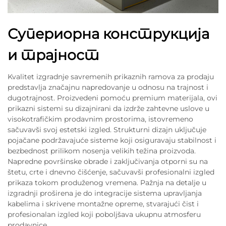
Супериорна конструкција
и трајност
Kvalitet izgradnje savremenih prikaznih ramova za prodaju
predstavlja značajnu napredovanje u odnosu na trajnost i
dugotrajnost. Proizvedeni pomoću premium materijala, ovi
prikazni sistemi su dizajnirani da izdrže zahtevne uslove u
visokotrafičkim prodavnim prostorima, istovremeno
sačuvavši svoj estetski izgled. Strukturni dizajn uključuje
pojačane podržavajuće sisteme koji osiguravaju stabilnost i
bezbednost prilikom nosenja velikih težina proizvoda.
Napredne površinske obrade i zaključivanja otporni su na
štetu, crte i dnevno čišćenje, sačuvavši profesionalni izgled
prikaza tokom produženog vremena. Pažnja na detalje u
izgradnji proširena je do integracije sistema upravljanja
kabelima i skrivene montažne opreme, stvarajući čist i
profesionalan izgled koji poboljšava ukupnu atmosferu
prodavnice.