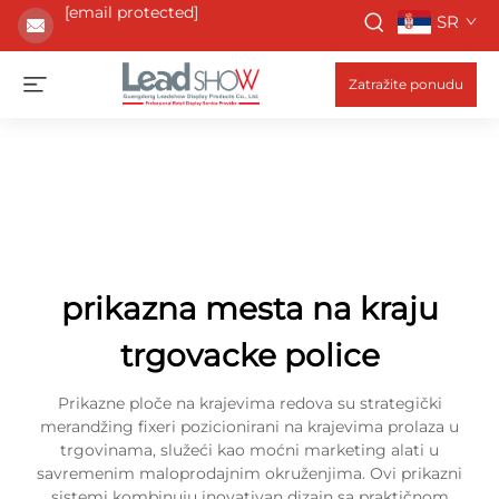
[email protected]
SR
Zatražite ponudu
prikazna mesta na kraju
trgovacke police
Prikazne ploče na krajevima redova su strategički
merandžing fixeri pozicionirani na krajevima prolaza u
trgovinama, služeći kao moćni marketing alati u
savremenim maloprodajnim okruženjima. Ovi prikazni
sistemi kombinuju inovativan dizajn sa praktičnom