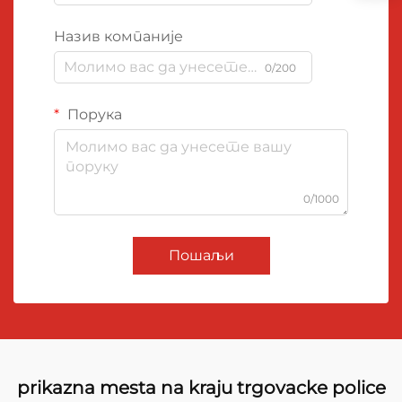
Назив компаније
0/200
Порука
0/1000
Пошаљи
prikazna mesta na kraju trgovacke police