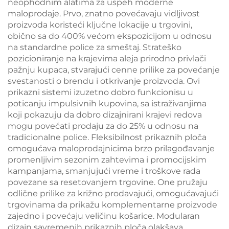
neophodnim alatima za uspeh moderne
maloprodaje. Prvo, znatno povećavaju vidljivost
proizvoda koristeći ključne lokacije u trgovini,
obično sa do 400% većom ekspozicijom u odnosu
na standardne police za smeštaj. Strateško
pozicioniranje na krajevima aleja prirodno privlači
pažnju kupaca, stvarajući cenne prilike za povećanje
svestanosti o brendu i otkrivanje proizvoda. Ovi
prikazni sistemi izuzetno dobro funkcionisu u
poticanju impulsivnih kupovina, sa istraživanjima
koji pokazuju da dobro dizajnirani krajevi redova
mogu povećati prodaju za do 25% u odnosu na
tradicionalne police. Fleksibilnost prikaznih ploča
omogućava maloprodajnicima brzo prilagođavanje
promenljivim sezonim zahtevima i promocijskim
kampanjama, smanjujući vreme i troškove rada
povezane sa resetovanjem trgovine. One pružaju
odlične prilike za križno prodavajući, omogućavajući
trgovinama da prikažu komplementarne proizvode
zajedno i povećaju veličinu košarice. Modularan
dizajn savremenih prikaznih ploča olakšava