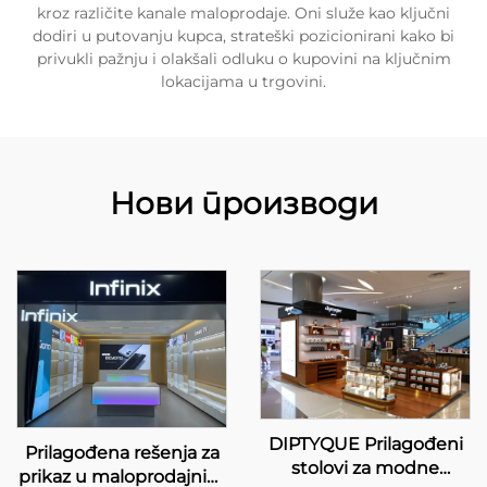
kroz različite kanale maloprodaje. Oni služe kao ključni
dodiri u putovanju kupca, strateški pozicionirani kako bi
privukli pažnju i olakšali odluku o kupovini na ključnim
lokacijama u trgovini.
Нови производи
DIPTYQUE Prilagođeni
Prilagođena rešenja za
stolovi za modne
prikaz u maloprodajnim