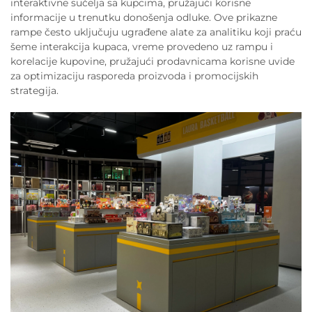
interaktivne sučelja sa kupcima, pružajući korisne
informacije u trenutku donošenja odluke. Ove prikazne
rampe često uključuju ugrađene alate za analitiku koji praću
šeme interakcija kupaca, vreme provedeno uz rampu i
korelacije kupovine, pružajući prodavnicama korisne uvide
za optimizaciju rasporeda proizvoda i promocijskih
strategija.