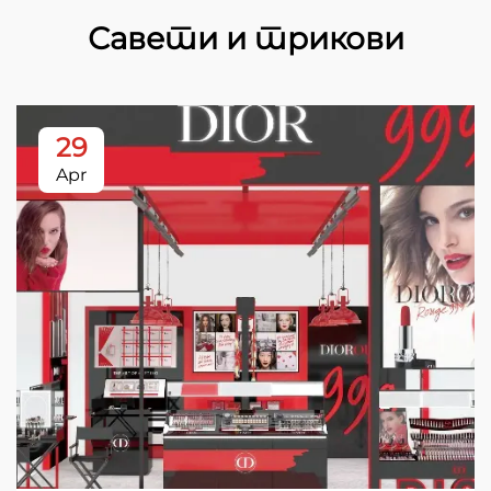
Савети и трикови
29
Apr