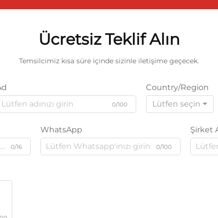
Ücretsiz Teklif Alın
Temsilcimiz kısa süre içinde sizinle iletişime geçecek.
Ad
Country/Region
Lütfen seçin
0/100
WhatsApp
Şirket 
0/16
0/100
000