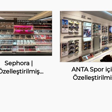
Sephora |
ANTA Spor iç
Özelleştirilmiş
Özelleştirilmi
metik Gösterim
Perakende Göst
Rafları
Çözümleri