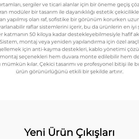
ortamları, sergiler ve ticari alanlar için bir öneme geçiş ç
dıran modüler bir tasarım ile dayanıklılığı estetik çekicili
 yapılmış olan raf, sofistike bir görünüm korurken uzun 
rlanabilir raflar sistemlerini içerir, bu da ürünlerin en i
 her katmanın 50 kiloya kadar destekleyebilmesiyle hafif 
 Sistem, montaj veya yeniden yapılandırma için özel araç
gellemek için anti-kayma destekleri, kablo yönetimi çöz
ile montaj seçenekleri hem duvara monte edilebilir hem d
mümkün kılar. Çekici tasarımı ve profesyonel bitişi ile b
ürün görünürlüğünü etkili bir şekilde artırır.
Yeni Ürün Çıkışları