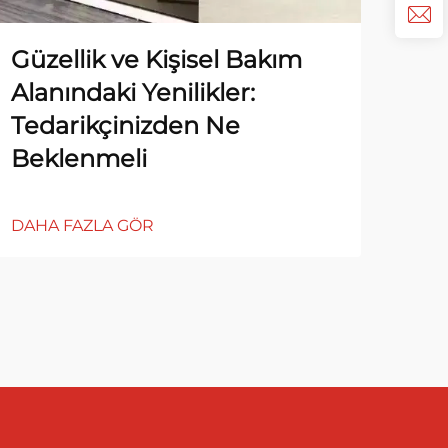
Güzellik ve Kişisel Bakım
Güz
Alanındaki Yenilikler:
Ted
Tedarikçinizden Ne
Op
Beklenmeli
DAH
DAHA FAZLA GÖR