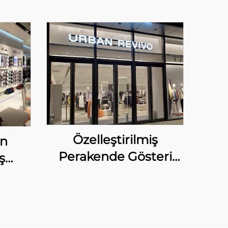
Özelleştirilmiş
in
Perakende Gösteri
ş
Çözümleri UR için
erim