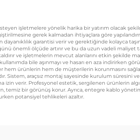
teyen işletmelere yönelik harika bir yatırım olacak şekilde
ştirilmesine gerek kalmadan ihtiyaçlara göre yapılandırm
rken dayanıklılık garantisi verir ve gerektiğinde kolayca taş
nü önemli ölçüde artırır ve bu da uzun vadeli maliyet t
kaldırır ve işletmelerin mevcut alanlarını etkin şekilde 
llanımda bile aşınmayı ve hasarı en aza indirirken görün
ler hem ürünlerin hem de müşterilerin korunmasını sağlar;
ır. Sistem, araçsız montaj sayesinde kurulum süresini ve
ına izin verir. Profesyonel estetik, sergilenen ürünlerin al
iz bir görünüş korur. Ayrıca, entegre kablo yönetimi s
rken potansiyel tehlikeleri azaltır.