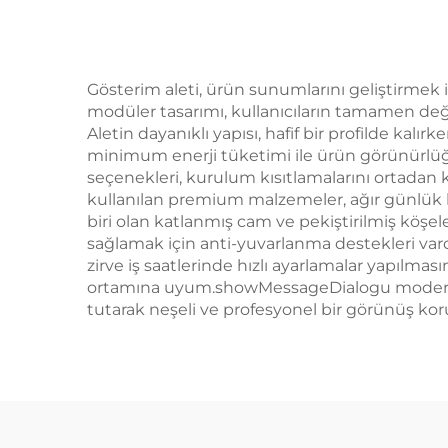
Gösterim aleti, ürün sunumlarını geliştirmek is
modüler tasarımı, kullanıcıların tamamen deği
Aletin dayanıklı yapısı, hafif bir profilde kalı
minimum enerji tüketimi ile ürün görünürlüğü
seçenekleri, kurulum kısıtlamalarını ortadan 
kullanılan premium malzemeler, ağır günlük ku
biri olan katlanmış cam ve pekiştirilmiş köşe
sağlamak için anti-yuvarlanma destekleri vard
zirve iş saatlerinde hızlı ayarlamalar yapılmas
ortamına uyum.showMessageDialogu modern, tem
tutarak neşeli ve profesyonel bir görünüş koru