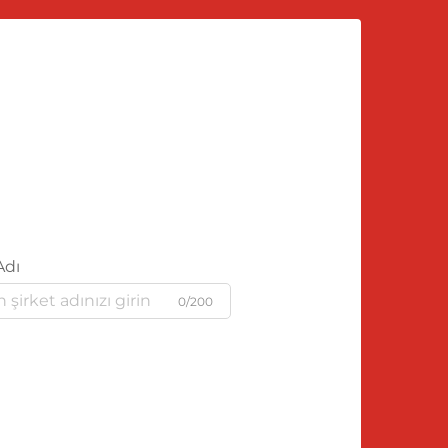
Adı
0/200