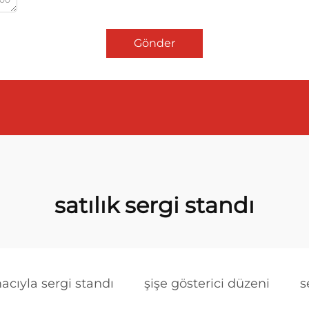
Gönder
satılık sergi standı
acıyla sergi standı
şişe gösterici düzeni
s