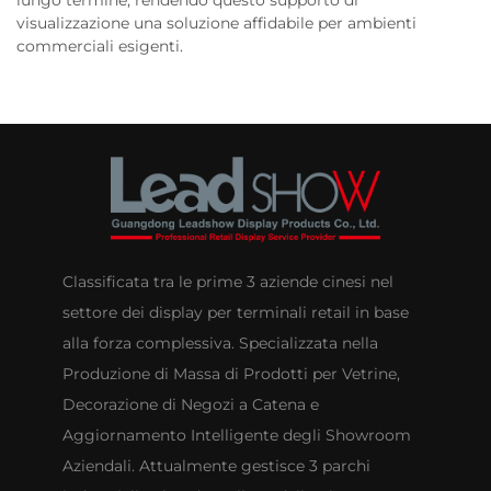
lungo termine, rendendo questo supporto di
visualizzazione una soluzione affidabile per ambienti
commerciali esigenti.
Classificata tra le prime 3 aziende cinesi nel
settore dei display per terminali retail in base
alla forza complessiva. Specializzata nella
Produzione di Massa di Prodotti per Vetrine,
Decorazione di Negozi a Catena e
Aggiornamento Intelligente degli Showroom
Aziendali. Attualmente gestisce 3 parchi