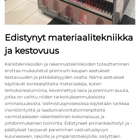
Edistynyt materiaalitekniikka
ja kestovuus
Kärkitekniikoiden ja rakennustekniikoiden toteuttaminen
erottaa mukautetut premium-kaupan asetukset
kestavuuden ja pitkäikäisyyden osalta. Nämä asetukset
käyttävät korkealaitteita materiaaleja, kuten
lentokonealumiinia, kevennettyä lasia ja premium-puuta,
jotka on valittu niiden tarkoituksenmukaisista
ominaisuuksista. Valmistusprosessissa käytetään tarkkaa
insinöörityötä ja laadunvalvontatoimenpiteitä
varmistaakseen rakenteellinen kokonaisuus ja
johdonmukainen toiminta. Edistyneet pinnankäsittelyt ja -
päällykset tarjoavat paremman vastustuskyvyn
kuluneeseen, rakoille ja ympäristötekijöille, säilyttäen