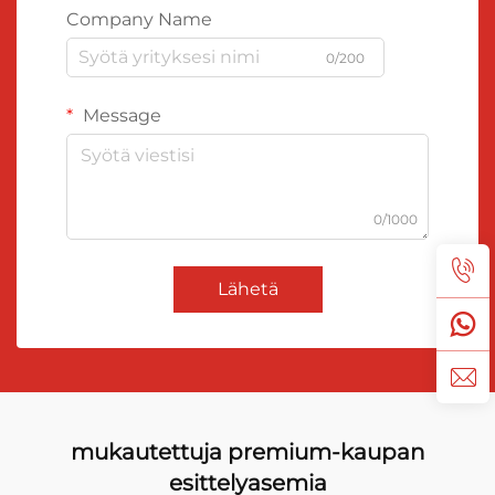
Company Name
0/200
Message
0/1000
Lähetä
mukautettuja premium-kaupan
esittelyasemia