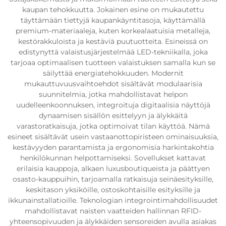
kaupan tehokkuutta. Jokainen esine on mukautettu
täyttämään tiettyjä kaupankäyntitasoja, käyttämällä
premium-materiaaleja, kuten korkealaatuisia metalleja,
kestörakkuloista ja kestäviä puutuotteita. Esineissä on
edistynyttä valaistusjärjestelmää LED-tekniikalla, joka
tarjoaa optimaalisen tuotteen valaistuksen samalla kun se
säilyttää energiatehokkuuden. Modernit
mukauttuvuusvaihtoehdot sisältävät modulaarisia
suunnitelmia, jotka mahdollistavat helpon
uudelleenkoonnuksen, integroituja digitaalisia näyttöjä
dynaamisen sisällön esittelyyn ja älykkäitä
varastoratkaisuja, jotka optimoivat tilan käyttöä. Nämä
esineet sisältävät usein vastaanottopiristeen ominaisuuksia,
kestävyyden parantamista ja ergonomisia harkintakohtia
henkilökunnan helpottamiseksi. Sovellukset kattavat
erilaisia kauppoja, alkaen luxusboutiqueista ja päättyen
osasto-kauppuihin, tarjoamalla ratkaisuja seinäesityksille,
keskitason yksiköille, ostoskohtaisille esityksille ja
ikkunainstallatioille. Teknologian integrointimahdollisuudet
mahdollistavat naisten vaatteiden hallinnan RFID-
yhteensopivuuden ja älykkäiden sensoreiden avulla asiakas