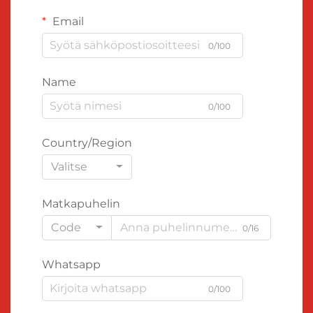
Email
0/100
Name
0/100
Country/Region
Valitse
Matkapuhelin
Code
0/16
Whatsapp
0/100