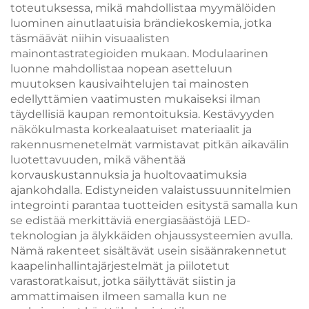
toteutuksessa, mikä mahdollistaa myymälöiden
luominen ainutlaatuisia brändiekoskemia, jotka
täsmäävät niihin visuaalisten
mainontastrategioiden mukaan. Modulaarinen
luonne mahdollistaa nopean asetteluun
muutoksen kausivaihtelujen tai mainosten
edellyttämien vaatimusten mukaiseksi ilman
täydellisiä kaupan remontoituksia. Kestävyyden
näkökulmasta korkealaatuiset materiaalit ja
rakennusmenetelmät varmistavat pitkän aikavälin
luotettavuuden, mikä vähentää
korvauskustannuksia ja huoltovaatimuksia
ajankohdalla. Edistyneiden valaistussuunnitelmien
integrointi parantaa tuotteiden esitystä samalla kun
se edistää merkittäviä energiasäästöjä LED-
teknologian ja älykkäiden ohjaussysteemien avulla.
Nämä rakenteet sisältävät usein sisäänrakennetut
kaapelinhallintajärjestelmät ja piilotetut
varastoratkaisut, jotka säilyttävät siistin ja
ammattimaisen ilmeen samalla kun ne