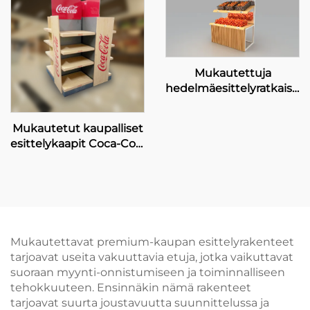
Mukautettuja
hedelmäesittelyratkaisuja
Pagoda-kioskeille
Mukautetut kaupalliset
esittelykaapit Coca-Cola
-myynnistöille
Mukautettavat premium-kaupan esittelyrakenteet
tarjoavat useita vakuuttavia etuja, jotka vaikuttavat
suoraan myynti-onnistumiseen ja toiminnalliseen
tehokkuuteen. Ensinnäkin nämä rakenteet
tarjoavat suurta joustavuutta suunnittelussa ja