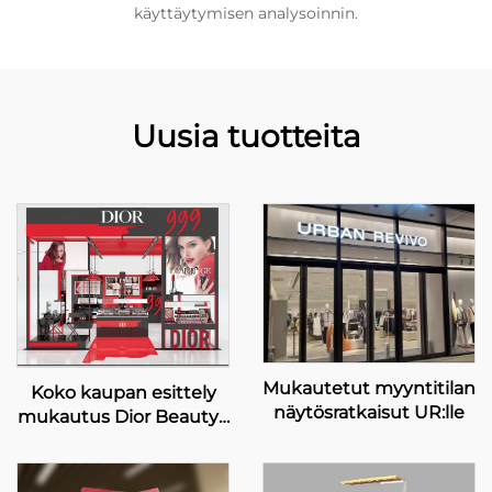
käyttäytymisen analysoinnin.
Uusia tuotteita
Mukautetut myyntitilan
Koko kaupan esittely
näytösratkaisut UR:lle
mukautus Dior Beauty -
noussu kaupalle