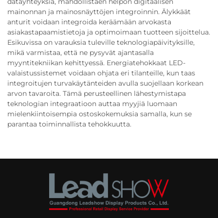
datayhteyksiä, mahdollistaen helpon digitaalisen
mainonnan ja mainosnäyttöjen integroinnin. Älykkäät
anturit voidaan integroida keräämään arvokasta
asiakastapaamistietoja ja optimoimaan tuotteen sijoittelua.
Esikuvissa on varauksia tuleville teknologiapäivityksille,
mikä varmistaa, että ne pysyvät ajantasalla
myyntitekniikan kehittyessä. Energiatehokkaat LED-
valaistussistemet voidaan ohjata eri tilanteille, kun taas
integroitujen turvakäytänteiden avulla suojellaan korkean
arvon tavaroita. Tämä perusteellinen lähestymistapa
teknologian integraatioon auttaa myyjiä luomaan
mielenkiintoisempia ostoskokemuksia samalla, kun se
parantaa toiminnallista tehokkuutta.