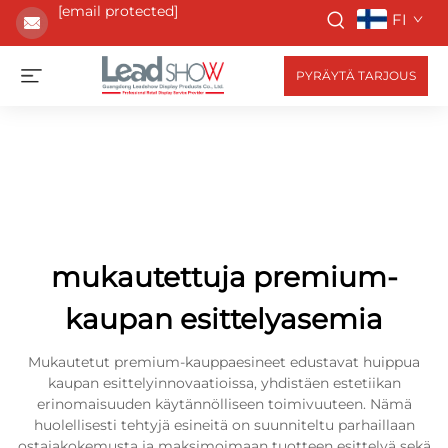
[email protected]
FI
PYRÄYTÄ TARJOUS
mukautettuja premium-
kaupan esittelyasemia
Mukautetut premium-kauppaesineet edustavat huippua
kaupan esittelyinnovaatioissa, yhdistäen estetiikan
erinomaisuuden käytännölliseen toimivuuteen. Nämä
huolellisesti tehtyjä esineitä on suunniteltu parhaillaan
ostajakokemusta ja maksimoimaan tuotteen esittelyä sekä