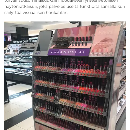
turvallisuusominaisuuksiin, luodakseen yhteenvetollisen
näytönratkaisun, joka palvelee useita funktioita samalla kun
säilyttää visuaalisen houkatilan.