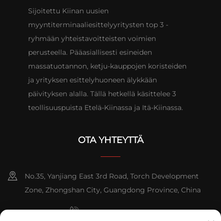
Sijoitettu Kiinan uusien
myyntiterminaaliesittelyyritysten top 3 -
ryhmään yhteistavoitteisten voimien
perusteella. Pääasiallisesti esineiden
massatuotannon, ketju-kauppojen koristeiden
ja yrityksen esittelyhuoneen älykkään
päivityksen alalla. Tällä hetkellä käsittelee 3
teollisuuspuista Etelä-Kiinassa ja Itä-Kiinassa.
OTA YHTEYTTÄ
No.35, Yanjiang East 3rd Road, Torch Development
Zone, Zhongshan City, Guangdong Province, China
+86-076023631800