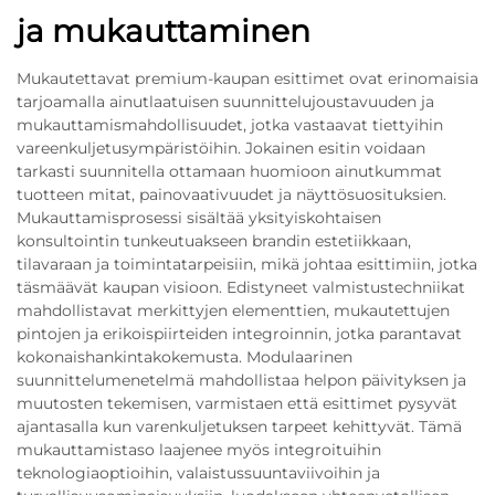
ja mukauttaminen
Mukautettavat premium-kaupan esittimet ovat erinomaisia
tarjoamalla ainutlaatuisen suunnittelujoustavuuden ja
mukauttamismahdollisuudet, jotka vastaavat tiettyihin
vareenkuljetusympäristöihin. Jokainen esitin voidaan
tarkasti suunnitella ottamaan huomioon ainutkummat
tuotteen mitat, painovaativuudet ja näyttösuosituksien.
Mukauttamisprosessi sisältää yksityiskohtaisen
konsultointin tunkeutuakseen brandin estetiikkaan,
tilavaraan ja toimintatarpeisiin, mikä johtaa esittimiin, jotka
täsmäävät kaupan visioon. Edistyneet valmistustechniikat
mahdollistavat merkittyjen elementtien, mukautettujen
pintojen ja erikoispiirteiden integroinnin, jotka parantavat
kokonaishankintakokemusta. Modulaarinen
suunnittelumenetelmä mahdollistaa helpon päivityksen ja
muutosten tekemisen, varmistaen että esittimet pysyvät
ajantasalla kun varenkuljetuksen tarpeet kehittyvät. Tämä
mukauttamistaso laajenee myös integroituihin
teknologiaoptioihin, valaistussuuntaviivoihin ja