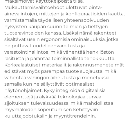
maksimoivat käyttökelpoista tilaa.
Mukauttamisvaihtoehdot ulottuvat pinta-
ainevalintojen, mittojen ja konfiguraatioiden kautta,
varmistamalla täydellisen yhteensopivuuden
nykyisten kaupan suunnitelmien ja tiettyjen
tuoteravinteiden kanssa. Lisäksi nämä rakenteet
sisältävät usein ergonomisia ominaisuuksia, jotka
helpottavat uudelleenvaroitusta ja
varastointihallintoa, mikä vähentää henkilöstön
rasitusta ja parantaa toiminnallista tehokkuutta.
Korkealaatuiset materiaalit ja rakennusmenetelmät
edistävät myös parempaa tuote suojausta, mikä
vähentää vahingon aiheutusta ja menetyksiä
samalla kun ne säilyttävät optimaaliset
näytönohjaimet. Kyky integroida digitaalisia
elementtejä ja älykkää teknologiaa turvaa
sijoituksen tulevaisuudessa, mikä mahdollistaa
myymälöiden sopeutumisen kehittyviin
kuluttajodotuksiin ja myyntitrendeihin.