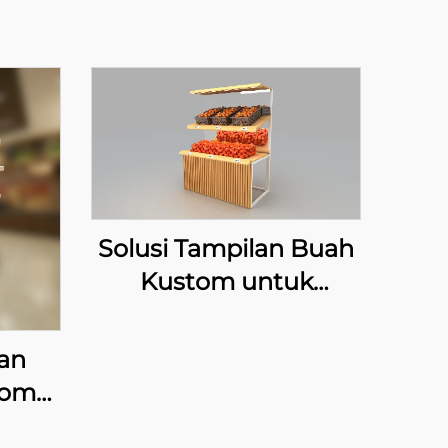
Solusi Tampilan Buah
Kustom untuk
Pagoda
an
tom
oca-