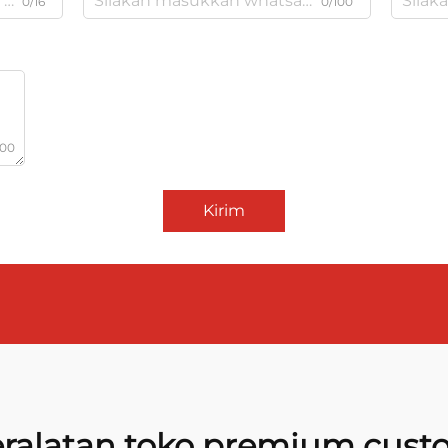
0/16
0/100
000
Kirim
ralatan toko premium cus