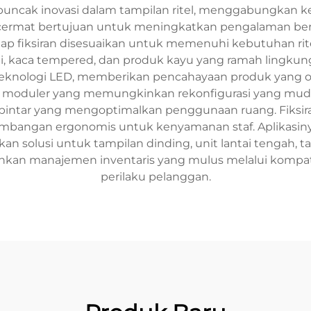
puncak inovasi dalam tampilan ritel, menggabungkan ke
cara cermat bertujuan untuk meningkatkan pengalaman b
etiap fiksiran disesuaikan untuk memenuhi kebutuhan r
i, kaca tempered, dan produk kayu yang ramah lingkunga
ologi LED, memberikan pencahayaan produk yang opti
oduler yang memungkinkan rekonfigurasi yang mudah, l
ntar yang mengoptimalkan penggunaan ruang. Fiksiran-fik
bangan ergonomis untuk kenyamanan staf. Aplikasinya m
olusi untuk tampilan dinding, unit lantai tengah, tampi
n manajemen inventaris yang mulus melalui kompatibil
perilaku pelanggan.