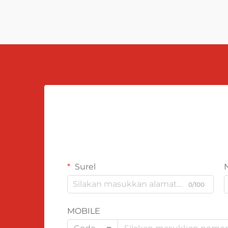
Surel
0/100
MOBILE