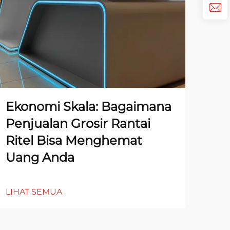
Ekonomi Skala: Bagaimana
Ti
Penjualan Grosir Rantai
Pe
Ritel Bisa Menghemat
Mi
Uang Anda
LIH
LIHAT SEMUA