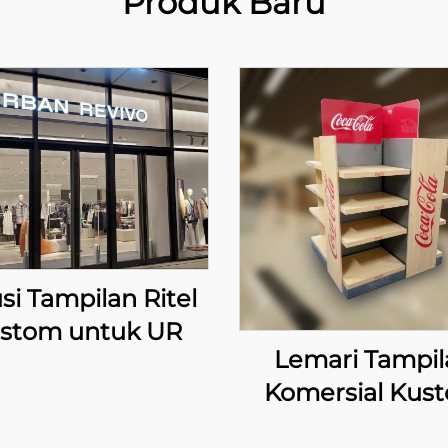
Produk Baru
si Tampilan Ritel
stom untuk UR
Lemari Tampil
Komersial Kus
untuk Penjual C