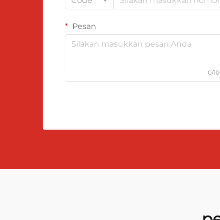
Code
Pesan
0/1
pe