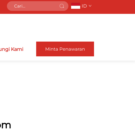
ID
Minta Penawaran
ngi Kami
tom