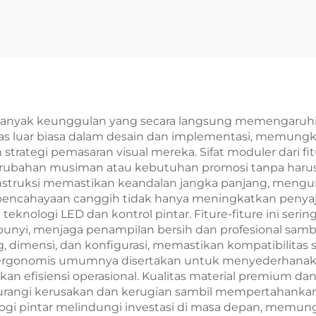
Cola
yak keunggulan yang secara langsung memengaruhi kesu
litas luar biasa dalam desain dan implementasi, memung
trategi pemasaran visual mereka. Sifat moduler dari fi
ubahan musiman atau kebutuhan promosi tanpa harus m
truksi memastikan keandalan jangka panjang, mengur
i pencahayaan canggih tidak hanya meningkatkan penyaj
eknologi LED dan kontrol pintar. Fiture-fiture ini seri
bunyi, menjaga penampilan bersih dan profesional samb
ing, dimensi, dan konfigurasi, memastikan kompatibilit
tur ergonomis umumnya disertakan untuk menyederhanak
n efisiensi operasional. Kualitas material premium da
urangi kerusakan dan kerugian sambil mempertahankan
ogi pintar melindungi investasi di masa depan, memung