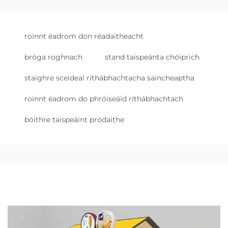
roinnt éadrom don réadaitheacht
bróga roghnach
stand taispeánta chóiprich
staighre sceideal ríthábhachtacha saincheaptha
roinnt éadrom do phróiseáid ríthábhachtach
bóithre taispeáint pródaithe