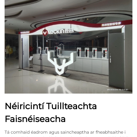
Néiricintí Tuillteachta
Faisnéiseacha
Tá comhaid éadrom agus saincheaptha ar fheabhsaithe i