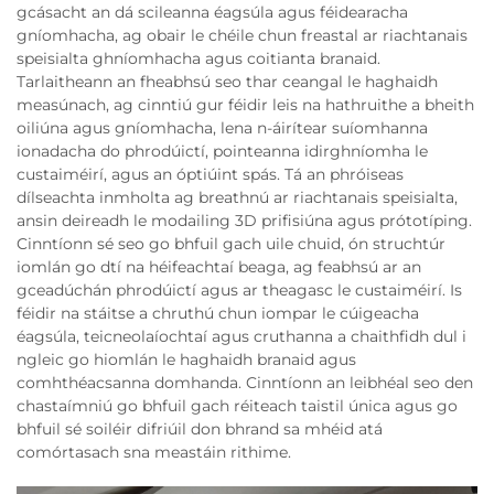
gcásacht an dá scileanna éagsúla agus féidearacha
gníomhacha, ag obair le chéile chun freastal ar riachtanais
speisialta ghníomhacha agus coitianta branaid.
Tarlaitheann an fheabhsú seo thar ceangal le haghaidh
measúnach, ag cinntiú gur féidir leis na hathruithe a bheith
oiliúna agus gníomhacha, lena n-áirítear suíomhanna
ionadacha do phrodúictí, pointeanna idirghníomha le
custaiméirí, agus an óptiúint spás. Tá an phróiseas
dílseachta inmholta ag breathnú ar riachtanais speisialta,
ansin deireadh le modailing 3D prifisiúna agus prótotíping.
Cinntíonn sé seo go bhfuil gach uile chuid, ón struchtúr
iomlán go dtí na héifeachtaí beaga, ag feabhsú ar an
gceadúchán phrodúictí agus ar theagasc le custaiméirí. Is
féidir na stáitse a chruthú chun iompar le cúigeacha
éagsúla, teicneolaíochtaí agus cruthanna a chaithfidh dul i
ngleic go hiomlán le haghaidh branaid agus
comhthéacsanna domhanda. Cinntíonn an leibhéal seo den
chastaímniú go bhfuil gach réiteach taistil única agus go
bhfuil sé soiléir difriúil don bhrand sa mhéid atá
comórtasach sna meastáin rithime.