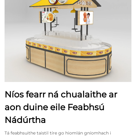
Níos fearr ná chualaithe ar
aon duine eile Feabhsú
Nádúrtha
Tá feabhsuithe taistil tíre go hiomlán gníomhach i