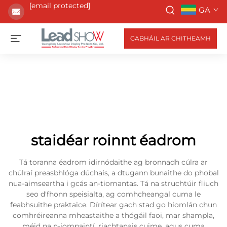
[email protected]
GA
GABHÁIL AR CHITHEAMH
staidéar roinnt éadrom
Tá toranna éadrom idirnódaithe ag bronnadh cúlra ar
chúlraí preasbhlóga dúchais, a dtugann bunaithe do phobal
nua-aimseartha i gcás an-tiomantas. Tá na struchtúir fliuch
seo d'fhonn speisialta, ag comhcheangal cuma le
feabhsuithe praktaice. Dírítear gach stad go hiomlán chun
comhréireanna mheastaithe a thógáil faoi, mar shampla,
méid na n-iompaintí, riachtanais cuime, agus cuma