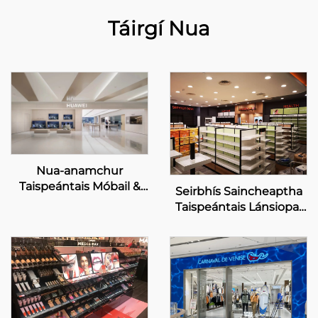
Táirgí Nua
Nua-anamchur
Taispeántais Móbail &
Seirbhís Saincheaptha
Digiteach do Bhailte
Taispeántais Lánsiopaí
Taispeántais HUAWEI
don Mannings