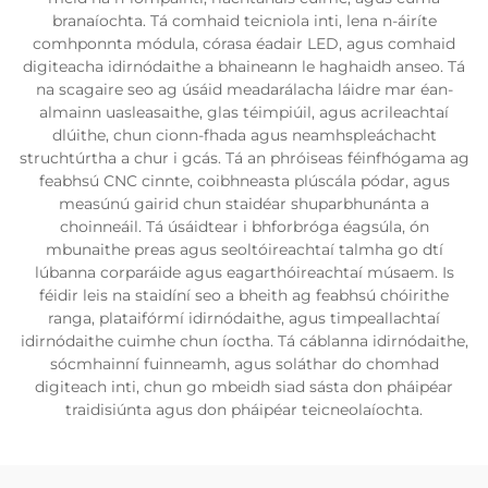
branaíochta. Tá comhaid teicniola inti, lena n-áiríte
comhponnta módula, córasa éadair LED, agus comhaid
digiteacha idirnódaithe a bhaineann le haghaidh anseo. Tá
na scagaire seo ag úsáid meadarálacha láidre mar éan-
almainn uasleasaithe, glas téimpiúil, agus acrileachtaí
dlúithe, chun cionn-fhada agus neamhspleáchacht
struchtúrtha a chur i gcás. Tá an phróiseas féinfhógama ag
feabhsú CNC cinnte, coibhneasta plúscála pódar, agus
measúnú gairid chun staidéar shuparbhunánta a
choinneáil. Tá úsáidtear i bhforbróga éagsúla, ón
mbunaithe preas agus seoltóireachtaí talmha go dtí
lúbanna corparáide agus eagarthóireachtaí músaem. Is
féidir leis na staidíní seo a bheith ag feabhsú chóirithe
ranga, plataifórmí idirnódaithe, agus timpeallachtaí
idirnódaithe cuimhe chun íoctha. Tá cáblanna idirnódaithe,
sócmhainní fuinneamh, agus soláthar do chomhad
digiteach inti, chun go mbeidh siad sásta don pháipéar
traidisiúnta agus don pháipéar teicneolaíochta.