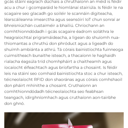
gcás stáiní eagrach dúchais a chruthaíonn an méid is féidir
acu a chur i gcomparáid le hiomlánaí stairiúla. Is féidir le na
scagaire seo glacadh go soiléir le scannáin digiteacha,
léarscáileanna imearctha agus seansóirí IoT chun sonraí ar
bhreisniúchán custaiméir a bhailiú. Chríochann an
comhthionndódadh i gcás scagaire éadrom soláthra le
heagraíochtaí prigramáideacha, a ligean do shuíomh nua-
thiomantas a chruthú don phróduct agus a ligeadh do
shuímh ambiánta a athrú. Tá córais bainistíochta fuinneoga
cuimsitheach bunaithe isteach, a thacaíonn le haghaidh
rialacha éagsúla tríd chomhpháirt a chaitheamh agus
íocaíocht éifeachtach agus bríofartha a chosaint. Is féidir
leis na stáiní seo comhaid bainistíochta stoc a chur isteach,
téicneolaíocht RFID don shaoránas agus córais comhshaoil
don pháirt mhínithe a chosaint. Cruthaíonn an
comhthionndódadh téicneolaíochta seo feabhsan
teangach, idirghníomhach agus cruthaíonn aon-tairbhe
don ghnó.