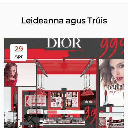
Leideanna agus Trúis
29
Apr