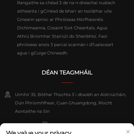
Rangaithe sa chéad 3 de na n-dreachaí nuálach
aitheanta i gCinéad de bharr an tsoláthar uile.
Gineann sprioc ar Phróiseas Mórfhaisnéis
Díchimeanna, Cosaint Siot Cheantais, Agus
Athrú Bríomhar Stairiúil do Sheirbhísí. Faoi
phróiseas anois 3 parcaí scannán i dTuaisceart
agus i gCuige Chineadh.
DÉAN TEAGMHÁIL
Uimhir 35, Bóthar Thochta 3 i dtaobh an Aistriúcháin,
Dún Phríomhfhear, Cuan Ghuangdong, Ríocht
Aontaithe na Sín
+86-076023631800
We value your privacy