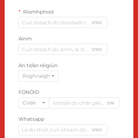
Ríomhphost
0/100
Ainm
0/100
An tír/an réigiún
Roghnaigh
FONÓID
Code
0/16
Whatsapp
0/100