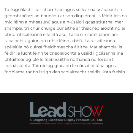
Tá éagsúlacht idir chomhaid agus scileanna úsáideacha i
gcomhthéacs an bhunádú ar son dioplómaí. Is féidir leis na
mic léinn a mheasúnú agus a n-úsáid i gcás stiúrtha, mar
shampla, trí chur chuige bunaithe ar theicneolaíocht nó ar
phríomhscileanna eile atá acu. Tá sé sin ráite, bíonn an-
tacaíocht againn do mhic léinn a bhfuil acu scileanna
spéisiúla nó cúinsí fheidhmeacha áirithe. Mar shampla, is
féidir le lucht léinn teicneolaíochta a úsáid i gcásanna ina
bhfuiltear ag plé le feabhsuithe nothanda nó forbairt
idirnáisiúnta. Táimid ag glacadh le cúrsaí oiliúna agus
foghlama taobh istigh den scoláireacht traidisiúnta freisin.