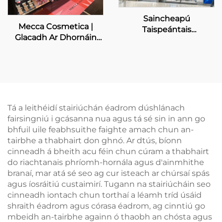
Saincheapú
Mecca Cosmetica |
Taispeántais
Glacadh Ar Dhornáin
Bhuntéireachta do
Uasail Spioradaithe
Charnaval de Venise
Tá a leithéidí stairiúchán éadrom dúshlánach
fairsingniú i gcásanna nua agus tá sé sin in ann go
bhfuil uile feabhsuithe faighte amach chun an-
tairbhe a thabhairt don ghnó. Ar dtús, bíonn
cinneadh á bheith acu féin chun cúram a thabhairt
do riachtanais phríomh-hornála agus d'ainmhithe
branaí, mar atá sé seo ag cur isteach ar chúrsaí spás
agus íosráitiú custaimirí. Tugann na stairiúcháin seo
cinneadh iontach chun torthaí a léamh tríd úsáid
shraith éadrom agus córasa éadrom, ag cinntiú go
mbeidh an-tairbhe againn ó thaobh an chósta agus