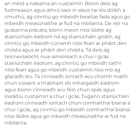
an méid a ndearna an-custaimirí. Bíonn deis ag
fudmeasún agus athrú saor in aisce tar éis dóibh a
chruthú, ag cinntiú go mbeidh beartas fada agus go
mbeidh measúnaithe ar fud na mblianta. De réir na
gcásanna prácata, bíonn meon níos láidre ag
stairiúcháin éadrom ná ag stairiúcháin gnáth, ag
cinntiú go mbeidh cúnamh níos fearr ar pháirt den
chósta agus ar pháirt den chósta. Tá deis ag
teicneolaíocht nua-aimsireach a chur i gcás
stairiúcháin éadrom, ag cinntiú go mbeidh taithí
níos fearr agus go mbeidh custaimirí níos mó ag
glacadh leo. Tá cinneadh iontach acu chomh maith
chun cosaint a thabhairt do mhargaidh éadrom
agus bíonn cinneadh acu féin chun spás agus
íosráitiú custaimirí a chur i gcás. Tugann stairiúcháin
éadrom cinneadh iontach chun comharthaí branaí a
chur i gcás, ag cinntiú go mbeidh comharthaí branaí
níos láidre agus go mbeidh measúnaithe ar fud na
mblianta.