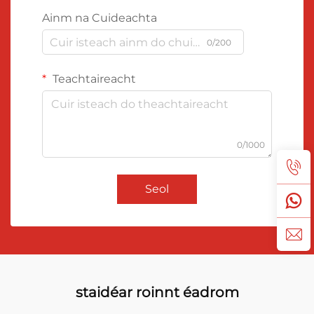
Ainm na Cuideachta
0/200
Teachtaireacht
0/1000
Seol
staidéar roinnt éadrom