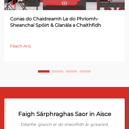
Conas do Chaidreamh Le do Phriomh-
Sheanchaí Spóirt & Glanála a Chaithfidh
Féach Arís
Faigh Sárphraghas Saor in Aisce
Déanfar glaoch ar do sheoilfidh ár gcearáid.