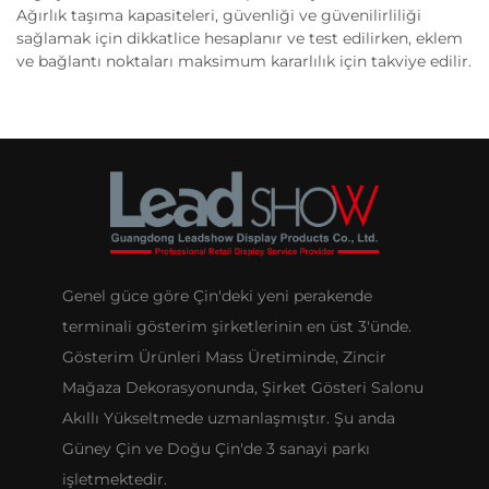
Ağırlık taşıma kapasiteleri, güvenliği ve güvenilirliliği
sağlamak için dikkatlice hesaplanır ve test edilirken, eklem
ve bağlantı noktaları maksimum kararlılık için takviye edilir.
Genel güce göre Çin'deki yeni perakende
terminali gösterim şirketlerinin en üst 3'ünde.
Gösterim Ürünleri Mass Üretiminde, Zincir
Mağaza Dekorasyonunda, Şirket Gösteri Salonu
Akıllı Yükseltmede uzmanlaşmıştır. Şu anda
Güney Çin ve Doğu Çin'de 3 sanayi parkı
işletmektedir.