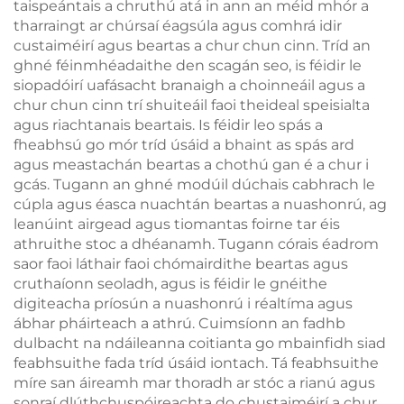
taispeántais a chruthú atá in ann an méid mhór a
tharraingt ar chúrsaí éagsúla agus comhrá idir
custaiméirí agus beartas a chur chun cinn. Tríd an
ghné féinmhéadaithe den scagán seo, is féidir le
siopadóirí uafásacht branaigh a choinneáil agus a
chur chun cinn trí shuiteáil faoi theideal speisialta
agus riachtanais beartais. Is féidir leo spás a
fheabhsú go mór tríd úsáid a bhaint as spás ard
agus meastachán beartas a chothú gan é a chur i
gcás. Tugann an ghné modúil dúchais cabhrach le
cúpla agus éasca nuachtán beartas a nuashonrú, ag
leanúint airgead agus tiomantas foirne tar éis
athruithe stoc a dhéanamh. Tugann córais éadrom
saor faoi láthair faoi chómairdithe beartas agus
cruthaíonn seoladh, agus is féidir le gnéithe
digiteacha príosún a nuashonrú i réaltíma agus
ábhar pháirteach a athrú. Cuimsíonn an fadhb
dulbacht na ndáileanna coitianta go mbainfidh siad
feabhsuithe fada tríd úsáid iontach. Tá feabhsuithe
míre san áireamh mar thoradh ar stóc a rianú agus
sonraí dlúthchuspóireachta do chustaiméirí a chur