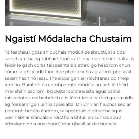
Ngaistí Módalacha Chustaim
Tá feabhsú i gcás an dúchais módúil de shructúirí siopa
saincheaptha ag tabhairt faoi scáth nua don díbhirt rialta. Is
féidir le gach córas taispeántais a athrú go héadrom chun
cúram a ghlacadh faoi línte pháirteacha ag athrú, próiseáil
seasmhach nó leasuithe siopa gan an riachtanas do theip
iomlán. Bainfidh na comhponnta módúla amach léithéid
mar shilín éadrom, bracketaí coibhneasta agus painéil
taispeántais uathoibríoch a is féidir leo a hathrú go tapaidh
ag foireann gan uirlisí speisialta. Díríonn an fliuchas seo ar
phríomh-hocáin éadrom, taispeántais digiteacha agus
comhábhar slándála chóipthe a bhfuil an cumas acu a
athraíonn nó a nuashonrú mar gheall ar riachtanais.