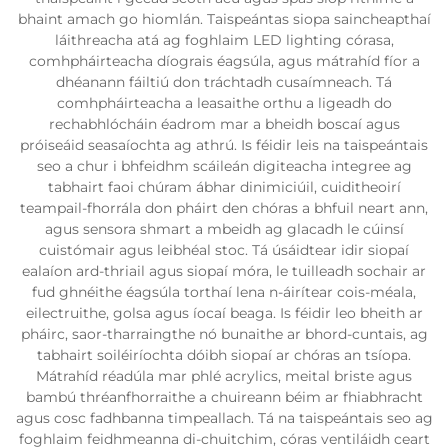
bhaint amach go hiomlán. Taispeántas siopa saincheapthaí
láithreacha atá ag foghlaim LED lighting córasa,
comhpháirteacha díograis éagsúla, agus mátrahíd fíor a
dhéanann fáiltiú don tráchtadh cusaímneach. Tá
comhpháirteacha a leasaithe orthu a ligeadh do
rechabhlócháin éadrom mar a bheidh boscaí agus
próiseáid seasaíochta ag athrú. Is féidir leis na taispeántais
seo a chur i bhfeidhm scáileán digiteacha integree ag
tabhairt faoi chúram ábhar dinimiciúil, cuiditheoirí
teampail-fhorrála don pháirt den chóras a bhfuil neart ann,
agus sensora shmart a mbeidh ag glacadh le cúinsí
cuistómair agus leibhéal stoc. Tá úsáidtear idir siopaí
ealaíon ard-thriail agus siopaí móra, le tuilleadh sochair ar
fud ghnéithe éagsúla torthaí lena n-áirítear cois-méala,
eilectruithe, golsa agus íocaí beaga. Is féidir leo bheith ar
pháirc, saor-tharraingthe nó bunaithe ar bhord-cuntais, ag
tabhairt soiléiríochta dóibh siopaí ar chóras an tsíopa.
Mátrahíd réadúla mar phlé acrylics, meital briste agus
bambú thréanfhorraithe a chuireann béim ar fhiabhracht
agus cosc fadhbanna timpeallach. Tá na taispeántais seo ag
foghlaim feidhmeanna di-chuitchim, córas ventiláidh ceart