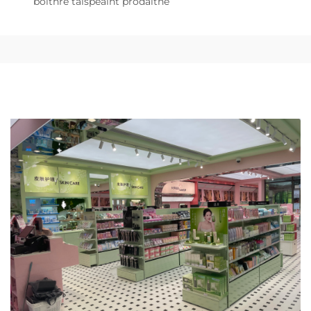
bóithre taispeáint pródaithe