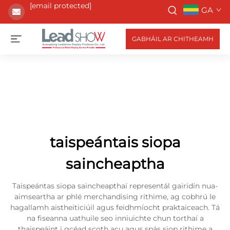
[email protected]
GA
GABHÁIL AR CHITHEAMH
taispeántais siopa
saincheaptha
Taispeántas siopa saincheapthaí representál gairidín nua-
aimseartha ar phlé merchandising rithime, ag cobhrú le
hagallamh aistheiticiúil agus feidhmíocht praktaiceach. Tá
na fiseanna uathuile seo inniuichte chun torthaí a
thaispeáint i gcéad scoth acu agus spás siop rithime a