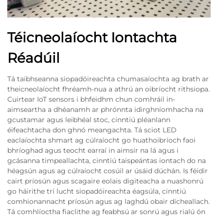
Téicneolaíocht Iontachta
Réadúil
Tá taibhseanna siopadóireachta chumasaíochta ag brath ar
theicneolaíocht fhréamh-nua a athrú an oibríocht rithsiopa.
Cuirtear IoT sensors i bhfeidhm chun comhráil in-
aimseartha a dhéanamh ar phrónnta idirghníomhacha na
gcustamar agus leibhéal stoc, cinntiú pléanlann
éifeachtacha don ghnó meangachta. Tá sciot LED
eaclaíochta shmart ag cúlraíocht go huathoibríoch faoi
bhríoghad agus teocht earraí in aimsir na lá agus i
gcásanna timpeallachta, cinntiú taispeántas iontach do na
héagsún agus ag cúlraíocht cosúil ar úsáid dúchán. Is féidir
cairt príosún agus scagaire eolais digiteacha a nuashonrú
go háirithe trí lucht siopadóireachta éagsúla, cinntiú
comhionannacht príosún agus ag laghdú obair dícheallach.
Tá comhlíoctha fiaclithe ag feabhsú ar sonrú agus rialú ón