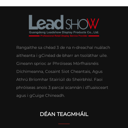
Rangaithe sa chéad 3 de na n-dreachaí nuálach
aitheanta i gCinéad de bharr an tsoláthar uile.
Gineann sprioc ar Phróiseas Mórfhaisnéis
Díchimeanna, Cosaint Siot Cheantais, Agus
Athrú Bríomhar Stairiúil do Sheirbhísí. Faoi
phróiseas anois 3 parcaí scannán i dTuaisceart
agus i gCuige Chineadh.
DÉAN TEAGMHÁIL