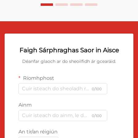
Faigh Sárphraghas Saor in Aisce
Déanfar glaoch ar do sheoilfidh ár gcearáid.
Ríomhphost
0/100
Ainm
0/100
An tír/an réigiún