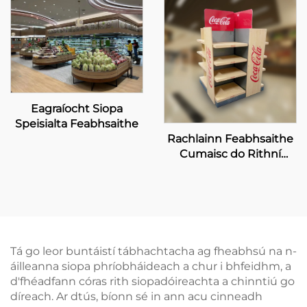
Eagraíocht Siopa
Speisialta Feabhsaithe
Rachlainn Feabhsaithe
Cumaisc do Rithní
Coca-Cola
Tá go leor buntáistí tábhachtacha ag fheabhsú na n-
áilleanna siopa phríobháideach a chur i bhfeidhm, a
d'fhéadfann córas rith siopadóireachta a chinntiú go
díreach. Ar dtús, bíonn sé in ann acu cinneadh