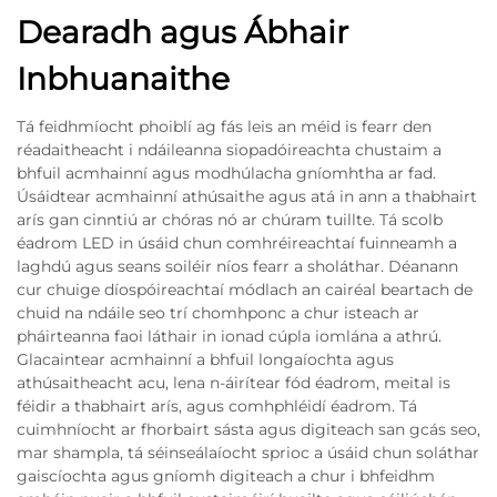
Dearadh agus Ábhair
Inbhuanaithe
Tá feidhmíocht phoiblí ag fás leis an méid is fearr den
réadaitheacht i ndáileanna siopadóireachta chustaim a
bhfuil acmhainní agus modhúlacha gníomhtha ar fad.
Úsáidtear acmhainní athúsaithe agus atá in ann a thabhairt
arís gan cinntiú ar chóras nó ar chúram tuillte. Tá scolb
éadrom LED in úsáid chun comhréireachtaí fuinneamh a
laghdú agus seans soiléir níos fearr a sholáthar. Déanann
cur chuige díospóireachtaí módlach an cairéal beartach de
chuid na ndáile seo trí chomhponc a chur isteach ar
pháirteanna faoi láthair in ionad cúpla iomlána a athrú.
Glacaintear acmhainní a bhfuil longaíochta agus
athúsaitheacht acu, lena n-áirítear fód éadrom, meital is
féidir a thabhairt arís, agus comhphléidí éadrom. Tá
cuimhníocht ar fhorbairt sásta agus digiteach san gcás seo,
mar shampla, tá séinseálaíocht sprioc a úsáid chun soláthar
gaiscíochta agus gníomh digiteach a chur i bhfeidhm