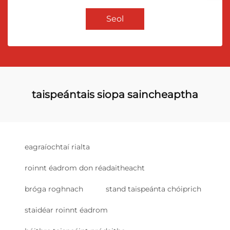
Seol
taispeántais siopa saincheaptha
eagraíochtaí rialta
roinnt éadrom don réadaitheacht
bróga roghnach
stand taispeánta chóiprich
staidéar roinnt éadrom