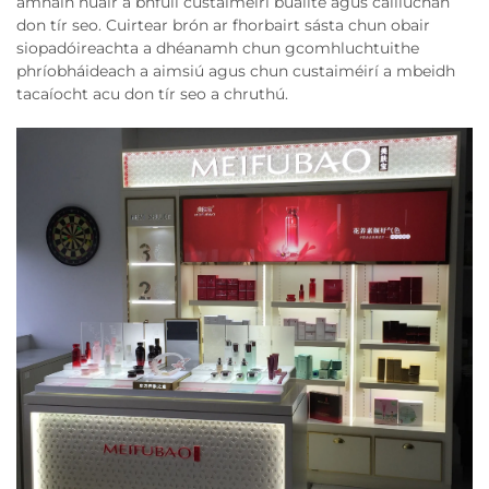
amháin nuair a bhfuil custaiméirí buailte agus cáiliúchán
don tír seo. Cuirtear brón ar fhorbairt sásta chun obair
siopadóireachta a dhéanamh chun gcomhluchtuithe
phríobháideach a aimsiú agus chun custaiméirí a mbeidh
tacaíocht acu don tír seo a chruthú.