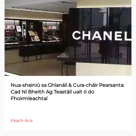
Nua-shainiú sa Ghlanáil & Cura-cháir Pearsanta:
Cad Ní Bheith Ag Teastáil uait ó do
Fhoirmleachtaí
Féach Arís