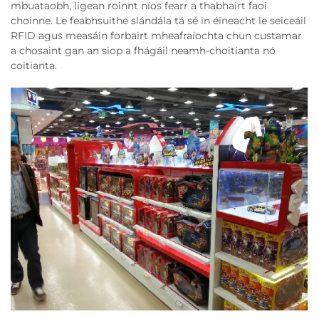
mbuataobh, ligean roinnt níos fearr a thabhairt faoi
choinne. Le feabhsuithe slándála tá sé in éineacht le seiceáil
RFID agus measáin forbairt mheafraíochta chun custamar
a chosaint gan an siop a fhágáil neamh-choitianta nó
coitianta.