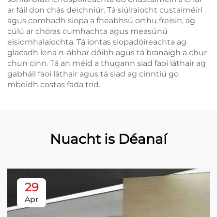
ar fáil don chás deichniúr. Tá siúlraíocht custaiméirí
agus comhadh siopa a fheabhsú orthu freisin, ag
cúlú ar chóras cumhachta agus measúnú
eisiomhalaíochta. Tá iontas siopadóireachta ag
glacadh lena n-ábhar dóibh agus tá branaigh a chur
chun cinn. Tá an méid a thugann siad faoi láthair ag
gabháil faoi láthair agus tá siad ag cinntiú go
mbeidh costas fada tríd.
Nuacht is Déanaí
29
Apr