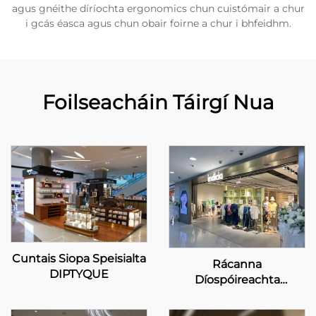
agus gnéithe díríochta ergonomics chun cuistómair a chur
i gcás éasca agus chun obair foirne a chur i bhfeidhm.
Foilseacháin Táirgí Nua
Cuntais Siopa Speisialta
Rácanna
DIPTYQUE
Díospóireachta
Ghlacadh Saincheaptha
- INDICIA