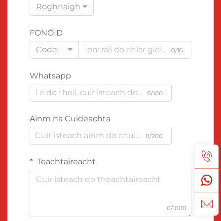
Roghnaigh
FONÓID
Code
0/16
Whatsapp
0/100
Ainm na Cuideachta
0/200
Teachtaireacht
0/1000