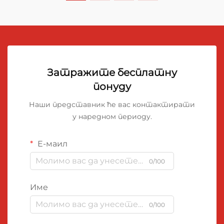
Затражите бесплатну
понуду
Наши представник ће вас контактирати
у наредном периоду.
Е-маил
0/100
Име
0/100