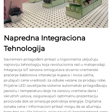
Napredna Integraciona
Tehnologija
Savremeni prilagođeni prikazi u trgovinama uključuju
najnoviju tehnologiju koja revolucionira rad u maloprodaji.
Integracija IoT senzora omogućava stvarno-vremenski
praćenje šablonova interakcije kupaca i nivoa zaliha,
pružajući cene vrednosti za odluke vezane za prodaju robe.
Prijatne LED osvetljacke sisteme automatski prilagođavaju
jasnoću i temperaturu boje na osnovu vremena dana i
okružnih uslova, osiguravajući optimalnu prezentaciju
proizvoda dok se smanjuje potrošnja energije. Digitalna
oznaka cena i informacioni prikazi mogu da se ažuriraju
trenutno na više lokacija, osiguravajući konzistentnost cena