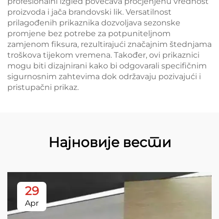
profesionalni izgled povećava procjenjenu vrednost
proizvoda i jača brandovski lik. Versatilnost
prilagođenih prikaznika dozvoljava sezonske
promjene bez potrebe za potpuniteljnom
zamjenom fiksura, rezultirajući značajnim štednjama
troškova tijekom vremena. Također, ovi prikaznici
mogu biti dizajnirani kako bi odgovarali specifičnim
sigurnosnim zahtevima dok održavaju pozivajući i
pristupačni prikaz.
Најновије вести
29
Apr