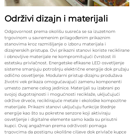
Održivi dizajn i materijali
Odgovornost prema okolišu susreća se sa izuzetnom
trgovinom u savremenim prilagođenim prikaznim
stanovima kroz razmišljanje o izboru materijala i
dizajnerskih pristupa. Ovi prikazni stanovi koriste reciklirane
i obnovljive materijale ne kompromitujući čvrstost ili
estetsku privlačnost. Energetske efikasne LED osvetljenje
sisteme smanjuju potrošnju električne energije dok pružaju
odlično osvetljenje. Modularni pristup dizajnu produžava
životni vek prikaza omogućavajući zamenu komponenti
umesto zamene celog jedinice. Materijali su izabrani po
svojoj dugotrajnosti i mogućnosti reciklaže, uključujući
održive drveće, reciklirajuće metale i ekološke kompozitne
materijale. Prikazni stanovi uključuju funkcije štednje
energije kao što su pokretne senzore koji aktiviraju
osvetljenje i digitalne elemente samo kada su prisutni
kupci. Ovaj angažman prema održivosti pomaga
trgovcima da postignu okolišne ciljeve dok privlače kupce