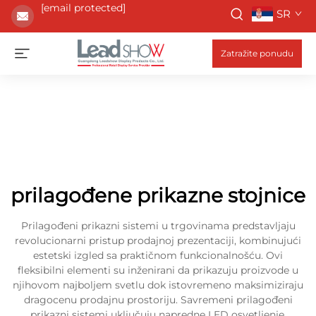
[email protected]
SR
Zatražite ponudu
prilagođene prikazne stojnice
Prilagođeni prikazni sistemi u trgovinama predstavljaju
revolucionarni pristup prodajnoj prezentaciji, kombinujući
estetski izgled sa praktičnom funkcionalnošću. Ovi
fleksibilni elementi su inženirani da prikazuju proizvode u
njihovom najboljem svetlu dok istovremeno maksimiziraju
dragocenu prodajnu prostoriju. Savremeni prilagođeni
prikazni sistemi uključuju napredne LED osvetljenje,