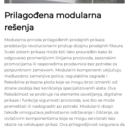
Prilagođena modularna
rešenja
Modularna priroda prilagođenih prodajnih prikaza
predstavlja revolucionarni pristup dizajnu prodajnih fiksura.
Svaki sistem prikaza može biti lako preuređen kako bi
odgovarao promenljivim linijama proizvoda, sezonskim
promocijama ili rasporedima prodavnice bez potrebe za
potpunitnom zamенom. Modularni komponenti uključuju
međusobno zamenjive police, regulabilne zagrade i
fleksibilne prikazne ploče koje se mogu brzo izmeniti od
strane osoblja bez korišćenja specijalizovanih alata. Ova
fleksibilnost se proširuje na elemente osvetljenja, digitalne
prikaze i funkcije sigurnosti proizvoda, sve što se može
premeštati ili nadograditi po potrebi. Modularni dizajn
takođe omogućava jednostavno održavanje i čišćenje, sa
izvlačivim komponentama koje se mogu servisirati bez
obzira na celokupan prikaz. Ova prilagodljivost osigurava da