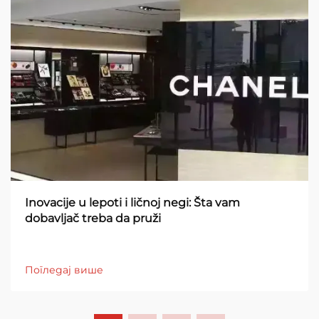
Inovacije u lepoti i ličnoj negi: Šta vam
dobavljač treba da pruži
Погледај више