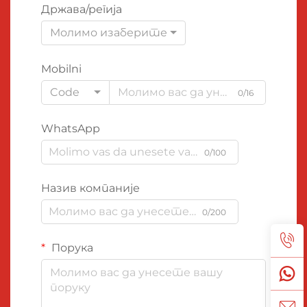
Држава/регија
Молимо изаберите
Mobilni
Code
0/16
WhatsApp
0/100
Назив компаније
0/200
Порука