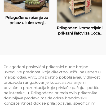
Prilagođeno rešenje za
prikaz u luksuznoj
Prilagođeni komercijalni
supermarketu
prikazni šafovi za Coca-
Cola prodavce
Prilagođeni poslovični prikaznici nude brojne
uvredljive prednosti koje direktno utiču na uspeh u
maloprodaji. Prvo, oni znatno poboljšavaju vidljivost
proizvoda i angažovanje kupaca stvaranjem
privlačnih prezentacija koje privlače pažnju i potiču
na interakciju. Prilagođena priroda ovih prikaznika
dozvoljava prodavcima da održe brandovsku
konzistentnost dok se prilagođavaju specifičnim