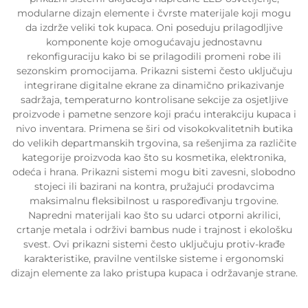
modularne dizajn elemente i čvrste materijale koji mogu
da izdrže veliki tok kupaca. Oni poseduju prilagodljive
komponente koje omogućavaju jednostavnu
rekonfiguraciju kako bi se prilagodili promeni robe ili
sezonskim promocijama. Prikazni sistemi često uključuju
integrirane digitalne ekrane za dinamično prikazivanje
sadržaja, temperaturno kontrolisane sekcije za osjetljive
proizvode i pametne senzore koji praću interakciju kupaca i
nivo inventara. Primena se širi od visokokvalitetnih butika
do velikih departmanskih trgovina, sa rešenjima za različite
kategorije proizvoda kao što su kosmetika, elektronika,
odeća i hrana. Prikazni sistemi mogu biti zavesni, slobodno
stojeci ili bazirani na kontra, pružajući prodavcima
maksimalnu fleksibilnost u raspoređivanju trgovine.
Napredni materijali kao što su udarci otporni akrilici,
crtanje metala i održivi bambus nude i trajnost i ekološku
svest. Ovi prikazni sistemi često uključuju protiv-krađe
karakteristike, pravilne ventilske sisteme i ergonomski
dizajn elemente za lako pristupa kupaca i održavanje strane.