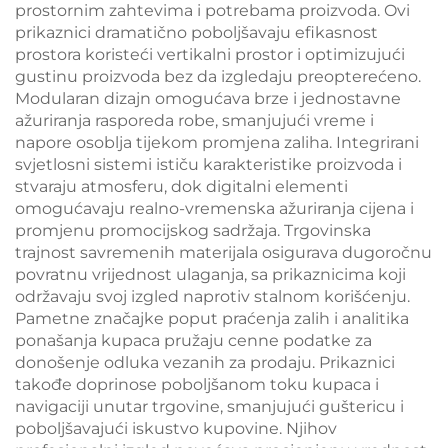
prostornim zahtevima i potrebama proizvoda. Ovi
prikaznici dramatično poboljšavaju efikasnost
prostora koristeći vertikalni prostor i optimizujući
gustinu proizvoda bez da izgledaju preopterećeno.
Modularan dizajn omogućava brze i jednostavne
ažuriranja rasporeda robe, smanjujući vreme i
napore osoblja tijekom promjena zaliha. Integrirani
svjetlosni sistemi ističu karakteristike proizvoda i
stvaraju atmosferu, dok digitalni elementi
omogućavaju realno-vremenska ažuriranja cijena i
promjenu promocijskog sadržaja. Trgovinska
trajnost savremenih materijala osigurava dugoročnu
povratnu vrijednost ulaganja, sa prikaznicima koji
održavaju svoj izgled naprotiv stalnom korišćenju.
Pametne značajke poput praćenja zalih i analitika
ponašanja kupaca pružaju cenne podatke za
donošenje odluka vezanih za prodaju. Prikaznici
takođe doprinose poboljšanom toku kupaca i
navigaciji unutar trgovine, smanjujući guštericu i
poboljšavajući iskustvo kupovine. Njihov