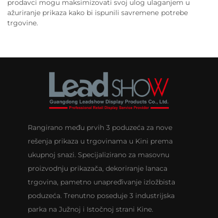
prodavci mogu maksimizovati svoj ulog ulaganjem u
ažuriranje prikaza kako bi ispunili savremenе potrebe
trgovine.
Rangirano među prvih 3 poduzeća za nove
rešenja prikaza u trgovinama u Kini prema
ukupnoj snazi. Specijalizirano za masovnu
proizvodnju prikazača, dekoriranje lanaca
trgovina, pametno unapređivanje izložbista
poduzeća. Trenutno poseduje 3 industrijska
parka na Južnoj i Istočnoj strani Kine.