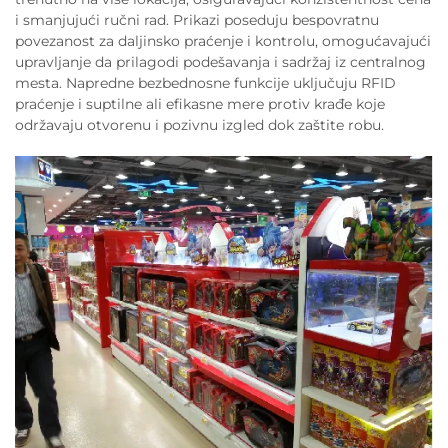
i smanjujući ručni rad. Prikazi poseduju bespovratnu
povezanost za daljinsko praćenje i kontrolu, omogućavajući
upravljanje da prilagodi podešavanja i sadržaj iz centralnog
mesta. Napredne bezbednosne funkcije uključuju RFID
praćenje i suptilne ali efikasne mere protiv krađe koje
održavaju otvorenu i pozivnu izgled dok zaštite robu.