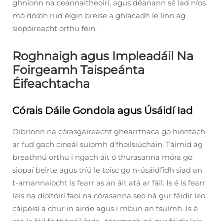
ghníonn na ceannaitheoirí, agus déanann sé iad níos
mó dóibh rud éigin breise a ghlacadh le linn ag
siopóireacht orthu féin.
Roghnaigh agus Impleadáil Na
Foirgeamh Taispeánta
Éifeachtacha
Córais Dáile Gondola agus Úsáidí Iad
Oibríonn na córasgaireacht ghearrthaca go hiontach
ar fud gach cineál suíomh d'fhoilsiúcháin. Táimid ag
breathnú orthu i ngach áit ó thurasanna móra go
siopaí beirte agus tríú le toisc go n-úsáidfidh siad an
t-amannaíocht is fearr as an áit atá ar fáil. Is é is fearr
leis na díoltóirí faoi na córasanna seo ná gur féidir leo
cáipéisí a chur in airde agus i mbun an tsuímh. Is é