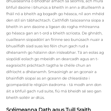
dhuaiseanna ó bhodhar amach sa seomra, ach mura
bhfuil daoine i bhunús a bheith in ann a dtuilleamh a
fháil nó a bheith ag bogadh go héasca, níl aon mhéid
den stíl sin tábhachtach. Caithfidh taisceanna siopa a
bheith in ann daoine a ligean do rogha mhíreanna
go héasca gan an t-ord a bheith scriosta. De ghnáth,
cuailleann siopadóirí an fírinne seo bunúsach nuair a
bhuailfidh siad suas leo féin chun gach rud a
dhéanamh go hálainn don irisleabhar. Tá an eolas ag
siopóidí eolach go mbeidh an dearcadh agus an t-
eagraíocht práchtach tagtha le chéile chun an
difríocht a dhéanamh. Smaoinigh ar an gconair a
bhainfidh siopaí as an gceann de chlearáiste i
gcomparáid le réigiúin éadroma - tá modh ann don
áit a bhfuil gach rud suite, fiú má bheidh sé seo gan
bheith soiléir ar dtús.
Scéimeanna Dath agus Tuill Sraith