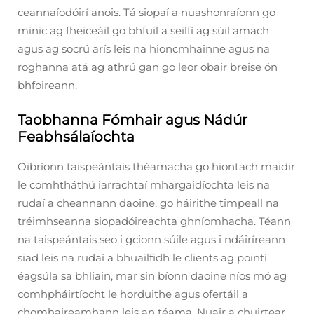
ceannaíodóirí anois. Tá siopaí a nuashonraíonn go
minic ag fheiceáil go bhfuil a seilfí ag súil amach
agus ag socrú arís leis na hioncmhainne agus na
roghanna atá ag athrú gan go leor obair breise ón
bhfoireann.
Taobhanna Fómhair agus Nádúr
Feabhsálaíochta
Oibríonn taispeántais théamacha go hiontach maidir
le comhtháthú iarrachtaí mhargaidíochta leis na
rudaí a cheannann daoine, go háirithe timpeall na
tréimhseanna siopadóireachta ghníomhacha. Téann
na taispeántais seo i gcionn súile agus i ndáiríreann
siad leis na rudaí a bhuailfidh le clients ag pointí
éagsúla sa bhliain, mar sin bíonn daoine níos mó ag
comhpháirtíocht le horduithe agus ofertáil a
chomhaireamhann leis an téama. Nuair a chuirtear