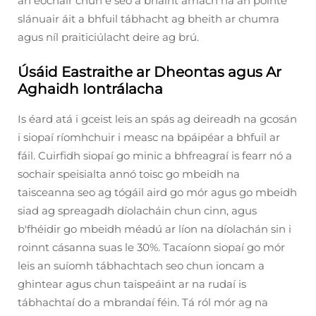
an eochair chun é seo a bhaint amach ná an pointe
slánuair áit a bhfuil tábhacht ag bheith ar chumra
agus níl praiticiúlacht deire ag brú.
Úsáid Eastraithe ar Dheontas agus Ar
Aghaidh Iontrálacha
Is éard atá i gceist leis an spás ag deireadh na gcosán
i siopaí ríomhchuir i measc na bpáipéar a bhfuil ar
fáil. Cuirfidh siopaí go minic a bhfreagraí is fearr nó a
sochair speisialta annó toisc go mbeidh na
taisceanna seo ag tógáil aird go mór agus go mbeidh
siad ag spreagadh díolacháin chun cinn, agus
b'fhéidir go mbeidh méadú ar líon na díolachán sin i
roinnt cásanna suas le 30%. Tacaíonn siopaí go mór
leis an suíomh tábhachtach seo chun ioncam a
ghintear agus chun taispeáint ar na rudaí is
tábhachtaí do a mbrandaí féin. Tá ról mór ag na