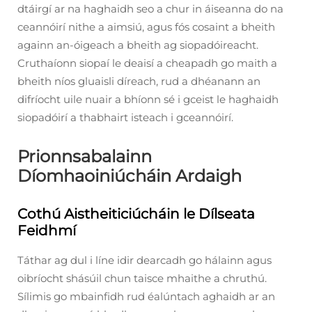
dtáirgí ar na haghaidh seo a chur in áiseanna do na
ceannóirí nithe a aimsiú, agus fós cosaint a bheith
againn an-óigeach a bheith ag siopadóireacht.
Cruthaíonn siopaí le deaisí a cheapadh go maith a
bheith níos gluaisli díreach, rud a dhéanann an
difríocht uile nuair a bhíonn sé i gceist le haghaidh
siopadóirí a thabhairt isteach i gceannóirí.
Prionnsabalainn
Díomhaoiniúcháin Ardaigh
Cothú Aistheiticiúcháin le Dílseata
Feidhmí
Táthar ag dul i líne idir dearcadh go hálainn agus
oibríocht shásúil chun taisce mhaithe a chruthú.
Sílimis go mbainfidh rud éalúntach aghaidh ar an