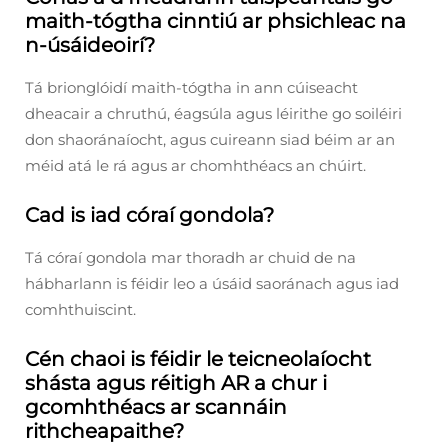
maith-tógtha cinntiú ar phsichleac na
n-úsáideoirí?
Tá brionglóidí maith-tógtha in ann cúiseacht
dheacair a chruthú, éagsúla agus léirithe go soiléiri
don shaoránaíocht, agus cuireann siad béim ar an
méid atá le rá agus ar chomhthéacs an chúirt.
Cad is iad córaí gondola?
Tá córaí gondola mar thoradh ar chuid de na
hábharlann is féidir leo a úsáid saoránach agus iad
comhthuiscint.
Cén chaoi is féidir le teicneolaíocht
shásta agus réitigh AR a chur i
gcomhthéacs ar scannáin
rithcheapaithe?