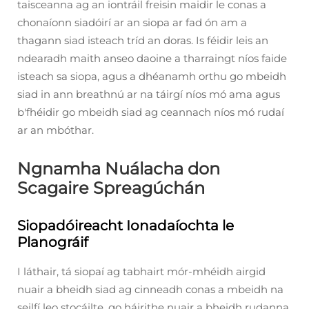
taisceanna ag an iontráil freisin maidir le conas a
chonaíonn siadóirí ar an siopa ar fad ón am a
thagann siad isteach tríd an doras. Is féidir leis an
ndearadh maith anseo daoine a tharraingt níos faide
isteach sa siopa, agus a dhéanamh orthu go mbeidh
siad in ann breathnú ar na táirgí níos mó ama agus
b'fhéidir go mbeidh siad ag ceannach níos mó rudaí
ar an mbóthar.
Ngnamha Nuálacha don
Scagaire Spreagúchán
Siopadóireacht Ionadaíochta le
Planográif
I láthair, tá siopaí ag tabhairt mór-mhéidh airgid
nuair a bheidh siad ag cinneadh conas a mbeidh na
seilfí leo stocáilte, go háirithe nuair a bheidh rudanna