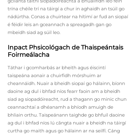
gclianta taithí siopadóireachta a bhuailfidh leo féin
trína chéile trí na táirgí a chur in aghaidh an tsúil go
nádúrtha. Conas a chuirtear na hítimí ar fud an siopaí
é féidir leis an gceannach a spreagadh gan go
mbeidh siad ag súil leo.
Inpact Phsicológach de Thaispeántais
Foirmeálacha
Táthar i gcomharbás ar bheith agus éiscintí
taispeána aonair a chuirfidh mórshuim ar
cheannáidh. Nuair a bheidh siopaí go hálainn, bíonn
daoine ag dul i bhfad níos fearr faoin am a bheidh
siad ag siopadóireacht, rud a thagann go minic chun
ceannachtaí a dhéanamh a bhíodh amuigh de
bhliain orthu. Taispeánann taighde go bhfuil daoine
ag dul i bhfad níos lú căngta nuair a bheidh na táirgí
curtha go maith agus go hálainn ar na seilfí. Cáng