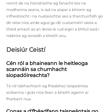
roinnt de na hionstraithe ag fanacht leis na
modhanna seana, is iad na siopaí a bhíonn ag
infheistíocht i na nuálaíochtaí seo a tharchuirfidh go
dtí rátaí níos airde agus go dtí custaiméirí sásta a
théid amach as an doras le rud éigin a bhfuil siad i
ndáiríre ag iarraidh a bheith acu.
Deisiúr Ceistí
Cén ról a bhaineann le heitleoga
scannáin sa chumhacht
siopadóireachta?
Tá ról tábhachtach ag fheabhsú taispeántas
scileanna i gcás níos fearr a bheith againn ar
fhorbairt nua.
Conas a d'fhéadfann taispeántais go