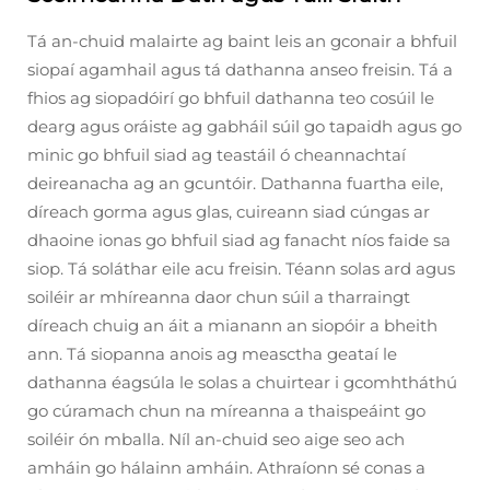
Tá an-chuid malairte ag baint leis an gconair a bhfuil
siopaí agamhail agus tá dathanna anseo freisin. Tá a
fhios ag siopadóirí go bhfuil dathanna teo cosúil le
dearg agus oráiste ag gabháil súil go tapaidh agus go
minic go bhfuil siad ag teastáil ó cheannachtaí
deireanacha ag an gcuntóir. Dathanna fuartha eile,
díreach gorma agus glas, cuireann siad cúngas ar
dhaoine ionas go bhfuil siad ag fanacht níos faide sa
siop. Tá soláthar eile acu freisin. Téann solas ard agus
soiléir ar mhíreanna daor chun súil a tharraingt
díreach chuig an áit a mianann an siopóir a bheith
ann. Tá siopanna anois ag measctha geataí le
dathanna éagsúla le solas a chuirtear i gcomhtháthú
go cúramach chun na míreanna a thaispeáint go
soiléir ón mballa. Níl an-chuid seo aige seo ach
amháin go hálainn amháin. Athraíonn sé conas a