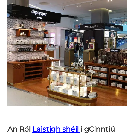
An Ról
Laistigh shéil
i gCinntiú