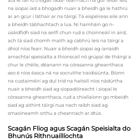
atá le fáil fó thógáil fada- téarmach ná gur féidir leis
na siopaí iad a bhogadh nuair a bheidh gá le hathrú
ar an gcur i láthair ar na táirgí. Tá eispéireas eile ann
a bheidh tábhachtach a lua. Ní hamháin go n-
úsáidfidh siad na seilfí chun rud a choinneáil in aird,
ach tá siad chomh maith ag cabhrú leis na táirgí a
dhíol níos fearr. Nuair a bheidh siopaí ag iarraidh
arnachtaí speisialta a thionscail nó grúpaí de tháirgí a
chur le chéile, déanann na córasanna ghearrthaca
seo é níos éasca ná na socruithe traidisiúnta. Bíonn
na custaiméirí ag dul tríd na haitsilí níos nádúrtha
nuair a bheidh siad ag siopadóireacht i siopaí le
córasanna ghearrthaca, rud a chiallaíonn go mbeidh
siad ag aithint táirgí nua nach raibh siad ag
smaoineamh orthu a cheannach ar dtús.
Scagán Fliog agus Scagán Speisialta do
Bhunús Rithnuaillíochta