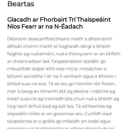
Beartas
Glacadh ar Fhorbairt Trí Thaispeáint
Níos Fearr ar na N-Éadach
Déanann seascairfheictheara maith a dhéanamh
difreáil chomh maith le haghaidh táirgí a bheith
faighte ag custaiméirí, rud a thionycann ar an bhfáth
ar cheannaítear iad. Taispeánaíonn staidéir go
mbuailfidh siopaí 40% níos mó ar mheáchan a
bhíonn socraithe i lár na h-amhach agus a bhíonn i
bhfad suas nó síos. Tá sé seo go hiomlán léir freisin,
mar is beag an tórramh atá ag daoine i ndáiríre ag
sileáil suas nó ag cromadh síos chun rud a bheith ag
lorg nach bhfuil siad ag súil leis. Tá aitheantas ag
siopadóirí cliste ar an gceannas seo. Cuirfidh siad
taispeántas ar a gcéile go mbeidh an-ordaí agus
míreanna sa tsaibhseacha ar aithne díreach do na