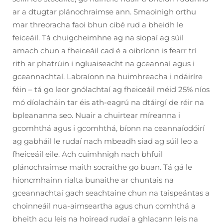
ar a dtugtar plánochraimse ann. Smaoinigh orthu
mar threoracha faoi bhun cibé rud a bheidh le
feiceáil. Tá chuigcheimhne ag na siopaí ag súil
amach chun a fheiceáil cad é a oibríonn is fearr trí
rith ar phatrúin i ngluaiseacht na gceannaí agus i
gceannachtaí. Labraíonn na huimhreacha i ndáiríre
féin – tá go leor gnólachtaí ag fheiceáil méid 25% níos
mó díolacháin tar éis ath-eagrú na dtáirgí de réir na
bpleananna seo. Nuair a chuirtear míreanna i
gcomhthá agus i gcomhthá, bíonn na ceannaíodóirí
ag gabháil le rudaí nach mbeadh siad ag súil leo a
fheiceáil eile. Ach cuimhnigh nach bhfuil
plánochraimse maith socraithe go buan. Tá gá le
hioncmhainn rialta bunaithe ar chuntais na
gceannachtaí gach seachtaine chun na taispeántas a
choinneáil nua-aimseartha agus chun comhthá a
bheith acu leis na hoiread rudaí a ghlacann leis na