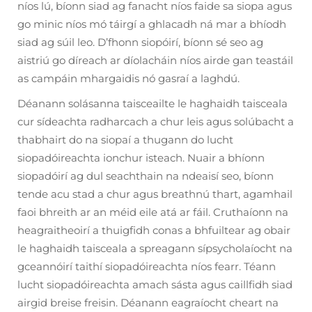
níos lú, bíonn siad ag fanacht níos faide sa siopa agus
go minic níos mó táirgí a ghlacadh ná mar a bhíodh
siad ag súil leo. D’fhonn siopóirí, bíonn sé seo ag
aistriú go díreach ar díolacháin níos airde gan teastáil
as campáin mhargaidis nó gasraí a laghdú.
Déanann solásanna taisceailte le haghaidh taisceala
cur sídeachta radharcach a chur leis agus solúbacht a
thabhairt do na siopaí a thugann do lucht
siopadóireachta ionchur isteach. Nuair a bhíonn
siopadóirí ag dul seachthain na ndeaisí seo, bíonn
tende acu stad a chur agus breathnú thart, agamhail
faoi bhreith ar an méid eile atá ar fáil. Cruthaíonn na
heagraitheoirí a thuigfidh conas a bhfuiltear ag obair
le haghaidh taisceala a spreagann sípsycholaíocht na
gceannóirí taithí siopadóireachta níos fearr. Téann
lucht siopadóireachta amach sásta agus caillfidh siad
airgid breise freisin. Déanann eagraíocht cheart na