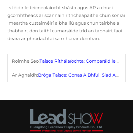
Is féidir le teicneolaíocht shásta agus AR a chur i
gcomhthéacs ar scannáin rithcheapaithe chun sonraí
imeartha custaiméirí a bhailiú agus chun tairbhe a
thabhairt don taithí cumarsáide tríd an tabhairt faoi
deara ar phródachtaí sa mhonar domhan.
Roimhe Seo:
Taisce Ríthálaíochta: Comparáid le Ngnamha Taisce Traidisiúnta
Ar Aghaidh:
Bróga Taisce: Conas A Bhfuil Siad Ag Athrú ar an mBéaloideas Ríthálaíochta