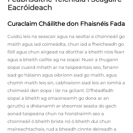
Eacróideach
Curaclaim Cháilithe don Fhaisnéis Fada
Cuidiú leis na seascair agus na seoltaí a choinneáil go
maith agus iad coimeádta, chun iad a fheicheadh go
fóill agus chun airgead na dtorthaí a bheith níos fearr
agus a bheith caillte ag na siopaí. Nuair a thugann
siopaí cuaird mhath ar na taispeántais seo, fanann
siad go hálainn agus oibríonn siad go maith, agus
chomh maith leis sin, cabhraíonn siad leis an íomhá a
choimeáil den siopa i lár na gcliant. D’fhéadfadh
siopaí a bheith ag smaoineamh go dona ar an
gcruthú a dhéanamh ar sheomraí seasta do gach
aonad taispeána chun na hionstraimh seo a
choinneáil ó bheith briste nó ó bheith dul chun
maíreachtachais, rud a bheadh cinnte deireadh a