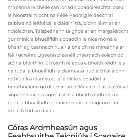
míreanna le chéile san ionad siopadóireachta, cosúil
le hionstraimíocht na Féile Pádraig le deochraí
saibhre nó leithéidí le cláidíní trá, bíonn léim ar an
ndíolachán. Taispeánann taighde ar an margaidíocht
gur minic a bhuailfidh siopadóirí le níos mó ná a
bheith ag ceannach nuair a bheidh na míreanna ar
fáil i gcrainn. Ligeann pleanáil théamach eolach do
stóir a bheith in iúl roimh ré agus a bheith réidh leis
na rudaí a bhuailfidh le clainteasa, rud a chiallaíonn
rothlú níos fearr stoc. Is féidir le siopadóirí a
breathnaíonn go dlúth ar an gclár a chur ar a gcúrsaí
siopadóireachta agus a stoc a bheith réidh leis na
rudaí a bhuailfidh le daoine nuair a thagann siad
isteach tríd an doras.
Córas Ardmheasún agus
Feabhsuithe Teicniúla i Scagaire