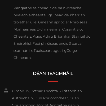
Rangaithe sa chéad 3 de na n-dreachaí
nuálach aitheanta i gCinéad de bharr an
tsoláthar uile. Gineann sprioc ar Phróiseas
Mórfhaisnéis Díchimeanna, Cosaint Siot
Cheantais, Agus Athrú Bríomhar Stairiúil do
Sheirbhísí. Faoi phróiseas anois 3 parcaí
scannán i dTuaisceart agus i gCuige
Chineadh.
DÉAN TEAGMHÁIL
Uimhir 35, Bóthar Thochta 3 i dtaobh an
Aistriúcháin, Dún Phríomhfhear, Cuan
Ghuangdong, Ríocht Aontaithe na Sín