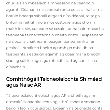
chur leis an mbealach a mheasann na ceannóirí
agamh. Déanann na seomraí rónta eolas a fháil ar na
botúin bheaga sábháil airgead níos déanaí, toisc go
bhfuil na réitigh móra níos costóige, agus chomh
maith leis sin, cuireann sé cosaint ar na hainmneacha
taispeána tábhachtacha ó bheith briste. Taispeánann
na siopaí a chaitheann beagán tionscnamh ar an
gcóireáil rítháire a bheith agamh go mbeidh na
taispeántais éadaigh agamh ag obair mar a bhíodh
siad ag súil leo agus go mbeidh siad ag cur leis na
díolacháin.
Comhthógáil Teicneolaíochta Shiméad
agus Naisc AR
Tá teicneolaíocht eolach agus AR a bheith againn i
dtoscairí siopadóireachta ag athrú conas a smaíonn
bánóirí faoin gcur síoróid. Ligeann na teicneolaíochta