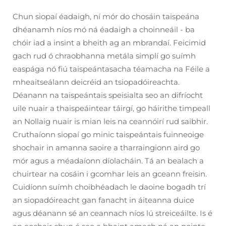
Chun siopaí éadaigh, ní mór do chosáin taispeána
dhéanamh níos mó ná éadaigh a choinneáil - ba
chóir iad a insint a bheith ag an mbrandaí. Feicimid
gach rud ó chraobhanna metála simplí go suímh
easpága nó fiú taispeántasacha téamacha na Féile a
mheaitseálann deicréid an tsiopadóireachta.
Déanann na taispeántais speisialta seo an difríocht
uile nuair a thaispeáintear táirgí, go háirithe timpeall
an Nollaig nuair is mian leis na ceannóirí rud saibhir.
Cruthaíonn siopaí go minic taispeántais fuinneoige
shochair in amanna saoire a tharraingionn aird go
mór agus a méadaíonn díolacháin. Tá an bealach a
chuirtear na cosáin i gcomhar leis an gceann freisin.
Cuidíonn suímh choibhéadach le daoine bogadh trí
an siopadóireacht gan fanacht in áiteanna duice
agus déanann sé an ceannach níos lú streiceáilte. Is é