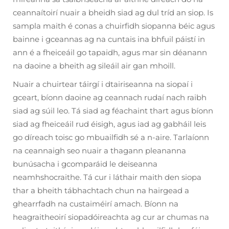
ceannaítoirí nuair a bheidh siad ag dul tríd an siop. Is
sampla maith é conas a chuirfidh siopanna béic agus
bainne i gceannas ag na cuntais ina bhfuil páistí in
ann é a fheiceáil go tapaidh, agus mar sin déanann
na daoine a bheith ag sileáil air gan mhoill.
Nuair a chuirtear táirgí i dtairiseanna na siopaí i
gceart, bíonn daoine ag ceannach rudaí nach raibh
siad ag súil leo. Tá siad ag féachaint thart agus bíonn
siad ag fheiceáil rud éisigh, agus iad ag gabháil leis
go díreach toisc go mbuailfidh sé a n-aire. Tarlaíonn
na ceannaigh seo nuair a thagann pleananna
bunúsacha i gcomparáid le deiseanna
neamhshocraithe. Tá cur i láthair maith den siopa
thar a bheith tábhachtach chun na hairgead a
ghearrfadh na custaiméirí amach. Bíonn na
heagraitheoirí siopadóireachta ag cur ar chumas na