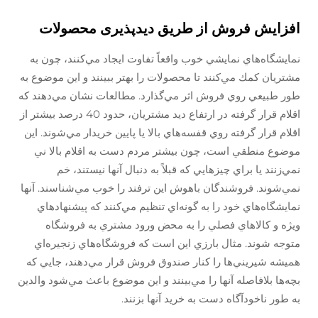
افزایش فروش از طریق دیدپذیری محصولات
نمايشگاه‌هاي نمايشي خوب واقعاً تفاوت ايجاد مي‌كنند، چون به
مشتريان كمك مي‌كنند تا محصولات را بهتر ببينند و اين موضوع به
طور طبيعي روي فروش اثر مي‌گذارد. مطالعات نشان مي‌دهند كه
اقلام قرار گرفته در ارتفاع ديد مشتريان، حدود 40 درصد بيشتر از
اقلام قرار گرفته روي قفسه‌هاي بالا يا پايين خريدار مي‌شوند. اين
موضوع منطقي است، چون بيشتر مردم دست به اقلام بالا ني
نمي‌زنند يا براي چيزهايي كه قبلاً به دنبال آنها نيستند، خم
نمي‌شوند. فروشندگان باهوش اين ترفند را خوب مي‌شناسند. آنها
نمايشگاه‌هاي خود را به گونه‌اي تنظيم مي‌كنند كه پيشنهادهاي
ويژه و كالاهاي فصلي را به محض ورود مشتري به فروشگاه
متوجه شوند. مثال بارزي اين است كه فروشگاه‌هاي زنجيره‌اي
هميشه شيريني‌ها را كنار صندوق فروش قرار مي‌دهند، جايي كه
بچه‌ها بلافاصله آنها را مي‌بينند و اين موضوع باعث مي‌شود والدين
به طور ناخودآگاه دست به خريد آنها بزنند.