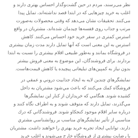
نظر می‌رسند، مردم در حین گشت‌وگذار احساس بهتری دارند و
اغلب به خرید چیزهایی که در ابتدا قصد نداشته‌اند، تمایل پیدا
می‌کنند. تحقیقات نشان می‌دهد که وقتی محصولات به‌صورت
مرتب و جذاب روی قفسه‌ها چیدمان شده‌اند، مشتریان در واقع
استرس کمتری در سفر خرید خود احساس می‌کنند. کاهش
استرس به این معنی است که آنها تمایل دارند مدت زمان بیشتری
در فروشگاه بمانند و به‌طور طبیعی اقلام بیشتری را نسبت به ابتدا
بردارند. برای فروشندگان، این موضوع به معنی فروش بیشتر
بدون نیاز به کمپین‌های تبلیغاتی پیچیده یا کاهش قیمت‌هاست.
نمايشگرهاي چندين لايه به ايجاد جذابيت دروني و عمقي در
فروشگاه كمك مي‌كنند كه باعث مي‌شود مشتريان به داخل
كشيده شوند. هنگامي كه خريداران از كنار اين نمايشگرها
مي‌گذرند، تمایل دارند كه متوقف شوند و به اطراف نگاه كنند و
درباره ساير اقلام موجود كنجكاو شوند. فروشندگاني كه درك
مناسبي از تأثير نمايشگرهاي مناسب بر روانشناسي مشتري
دارند، توانايي ايجاد تجربه خريد بهتري را خواهند داشت. مشتريان
با رضايت بيشتري از فروشگاه خارج مي‌شوند و اغلب خريد