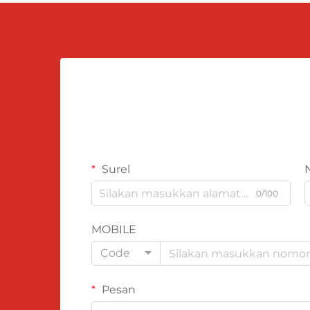
Surel
0/100
MOBILE
Code
Pesan