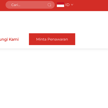
ID
Minta Penawaran
ngi Kami