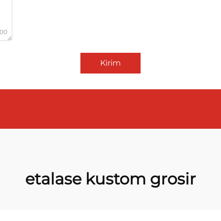
000
Kirim
etalase kustom grosir