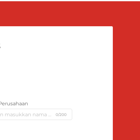
s
Perusahaan
0/200