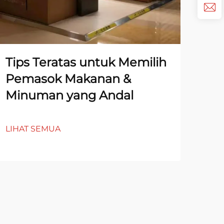
Tips Teratas untuk Memilih
Ca
Pemasok Makanan &
Hu
Minuman yang Andal
Pe
Pe
LIHAT SEMUA
LIH