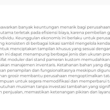
awarkan banyak keuntungan menarik bagi perusahaan y
ama terletak pada efisiensi biaya, karena pembelian gr
ndividu. Keunggulan ekonomis ini berlaku untuk peru
konsisten di berbagai lokasi sambil mengelola kendala
tuk menciptakan tampilan khusus yang sesuai dengan 
pilan ini dapat menampung berbagai jenis dan ukuran 
 Sifat moduler dari stand pameran kustom memudahk
akan manajemen inventaris. Ketahanan bahan yang dig
an penampilan dan fungsionalitasnya meskipun diguna
sanan grosir membantu perusahaan mengoptimalkan tata
mampuan untuk segera memodifikasi dan memperbarui
utuhan musiman tanpa investasi tambahan yang signif
 penjualan, memastikan ketenangan pikiran dan layanan