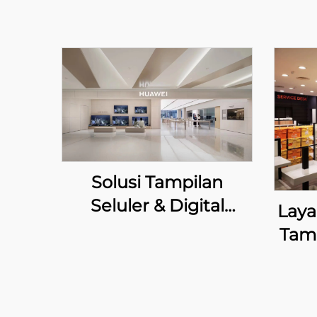
Solusi Tampilan
Seluler & Digital
Laya
Kustom untuk Toko
Tamp
Ritel HUAWEI
u