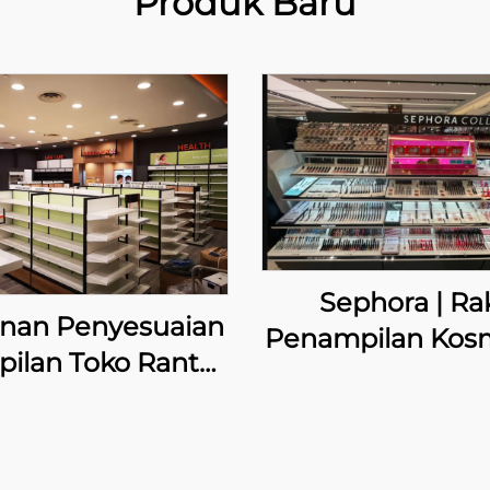
Produk Baru
Sephora | Ra
nan Penyesuaian
Penampilan Kos
ilan Toko Rantai
Kustom
ntuk Mannings