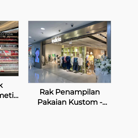
k
Rak Penampilan
metik
Pakaian Kustom -
INDICIA