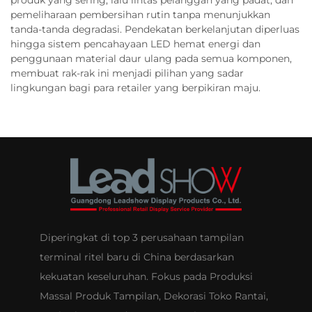
produk yang sering, lalu lintas pelanggan yang padat, dan
pemeliharaan pembersihan rutin tanpa menunjukkan
tanda-tanda degradasi. Pendekatan berkelanjutan diperluas
hingga sistem pencahayaan LED hemat energi dan
penggunaan material daur ulang pada semua komponen,
membuat rak-rak ini menjadi pilihan yang sadar
lingkungan bagi para retailer yang berpikiran maju.
Diperingkat di top 3 perusahaan tampilan
terminal ritel baru di China berdasarkan
kekuatan keseluruhan. Fokus pada Produksi
Massal Produk Tampilan, Dekorasi Toko Rantai,