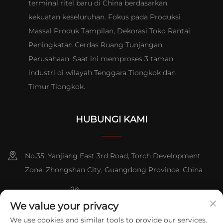
terminal ritel baru di China berdasarkan
kekuatan keseluruhan. Fokus pada Produksi
Massal Produk Tampilan, Dekorasi Toko Rantai,
Peningkatan Cerdas Ruang Tunjangan
Perusahaan. Saat ini memproses 3 taman
industri di wilayah Tenggara Tiongkok dan
Timur Tiongkok.
HUBUNGI KAMI
No.35, Yanjiang East 3rd Road, Torch Development
Zone, Zhongshan City, Guangdong Province, China
+86-076023631800
We value your privacy
+86-13631181961
We use cookies and similar tools to provide our services.