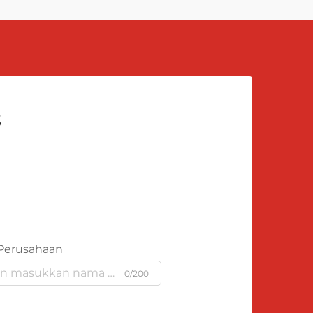
s
Perusahaan
0/200