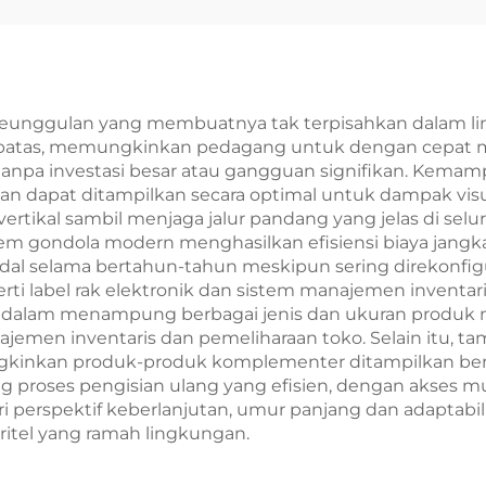
eunggulan yang membuatnya tak terpisahkan dalam lin
 batas, memungkinkan pedagang untuk dengan cepat me
tanpa investasi besar atau gangguan signifikan. Kema
gan dapat ditampilkan secara optimal untuk dampak visu
rtikal sambil menjaga jalur pandang yang jelas di se
tem gondola modern menghasilkan efisiensi biaya jangk
al selama bertahun-tahun meskipun sering direkonfigura
erti label rak elektronik dan sistem manajemen inventar
 dalam menampung berbagai jenis dan ukuran produk m
men inventaris dan pemeliharaan toko. Selain itu, ta
kinkan produk-produk komplementer ditampilkan bers
ung proses pengisian ulang yang efisien, dengan akses 
ri perspektif keberlanjutan, umur panjang dan adapta
 ritel yang ramah lingkungan.