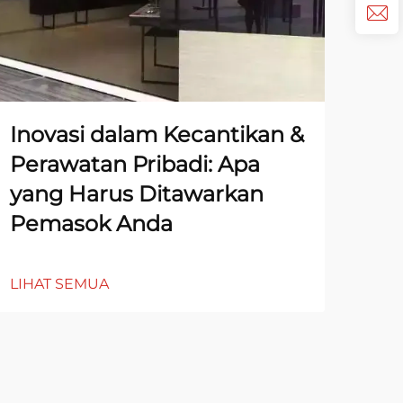
Inovasi dalam Kecantikan &
Ti
Perawatan Pribadi: Apa
Pe
yang Harus Ditawarkan
Mi
Pemasok Anda
LIH
LIHAT SEMUA