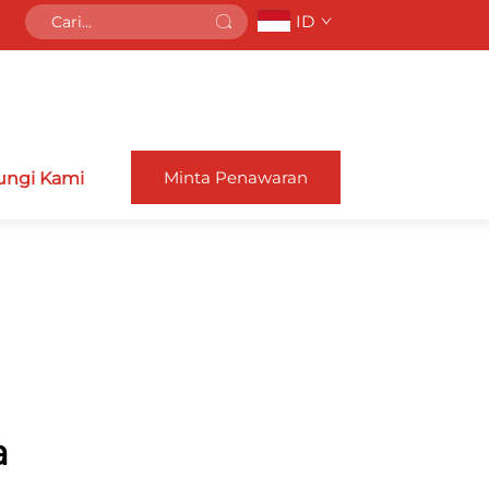
ID
Minta Penawaran
ngi Kami
a