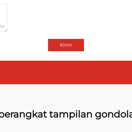
000
Kirim
perangkat tampilan gondol