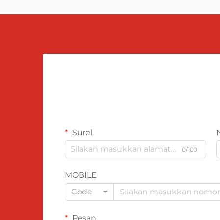
Surel
0/100
MOBILE
Code
Pesan