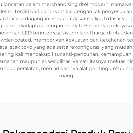
 loncatan dalam merchandising ritel modern, menawarka
 ini terdiri dari panel vertikal dengan rak penyesuaian,
 barang dagangan. Struktur dasar meliputi dasar yang 
 dapat diadaptasi dengan mudah. Bahan dan rekayasa
erangan LED terintegrasi, sistem label harga digital, da
owder-coated, memberikan kekuatan dan ketahanan terha
ta letak toko yang ada serta rekonfigurasi yang muda
ering kali mencakup fitur anti-pencurian, kemampuan
nan maupun aksesibilitas. Versatilitasnya meluas hing
 toko peralatan, menjadikannya alat penting untuk mer
ruang.