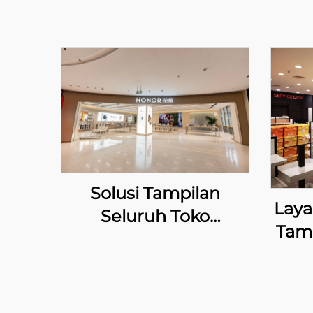
Solusi Tampilan
Laya
Seluruh Toko
Tamp
Elektronik Kustom –
u
HONOR