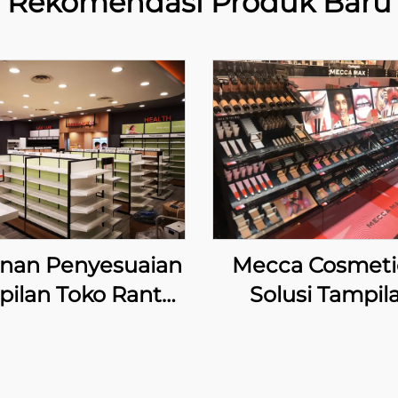
Rekomendasi Produk Baru
nan Penyesuaian
Mecca Cosmetic
ilan Toko Rantai
Solusi Tampil
ntuk Mannings
Kecantikan Pre