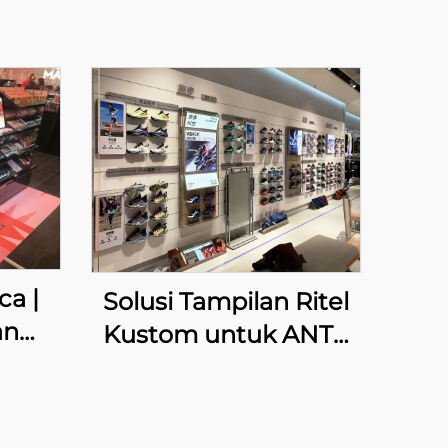
a |
Solusi Tampilan Ritel
an
Kustom untuk ANTA
mium
Sports