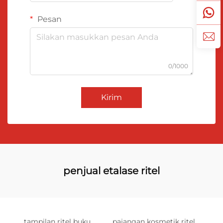
Pesan
0/1000
Kirim
penjual etalase ritel
tampilan ritel buku
pajangan kosmetik ritel