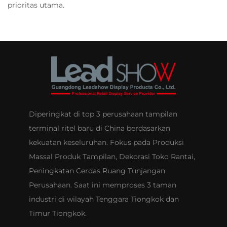
prioritas utama.
Diperingkat di top 3 perusahaan tampilan
terminal ritel baru di China berdasarkan
kekuatan keseluruhan. Fokus pada Produksi
Massal Produk Tampilan, Dekorasi Toko Rantai,
Peningkatan Cerdas Ruang Tunjangan
Perusahaan. Saat ini memproses 3 taman
industri di wilayah Tenggara Tiongkok dan
Timur Tiongkok.