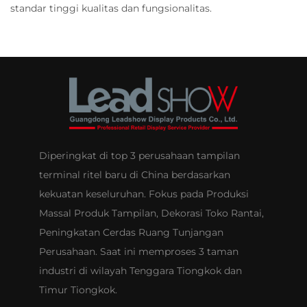
standar tinggi kualitas dan fungsionalitas.
Diperingkat di top 3 perusahaan tampilan
terminal ritel baru di China berdasarkan
kekuatan keseluruhan. Fokus pada Produksi
Massal Produk Tampilan, Dekorasi Toko Rantai,
Peningkatan Cerdas Ruang Tunjangan
Perusahaan. Saat ini memproses 3 taman
industri di wilayah Tenggara Tiongkok dan
Timur Tiongkok.