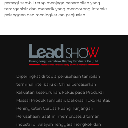
persegi sambil tetap menjaga penampilan yang
terorganisir dan menarik yang mendorong interaksi
pelanggan dan meningkatkan penjualan.
Diperingkat di top 3 perusahaan tampilan
terminal ritel baru di China berdasarkan
kekuatan keseluruhan. Fokus pada Produksi
Massal Produk Tampilan, Dekorasi Toko Rantai,
Peningkatan Cerdas Ruang Tunjangan
Perusahaan. Saat ini memproses 3 taman
industri di wilayah Tenggara Tiongkok dan