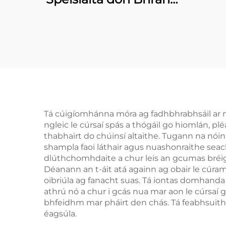
Luksa
Tá cúigíomhánna móra ag fadhbhrabhsáil ar nósa
ngleic le cúrsaí spás a thógáil go hiomlán, p
thabhairt do chúinsí altaithe. Tugann na nói
shampla faoi láthair agus nuashonraithe seach
dlúthchomhdaite a chur leis an gcumas bréig
Déanann an t-áit atá againn ag obair le cúram
oibriúla ag fanacht suas. Tá iontas domhanda ei
athrú nó a chur i gcás nua mar aon le cúrsaí 
bhfeidhm mar pháirt den chás. Tá feabhsuithe 
éagsúla.