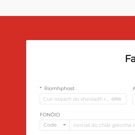
Fa
Ríomhphost
0/100
FONÓID
Code