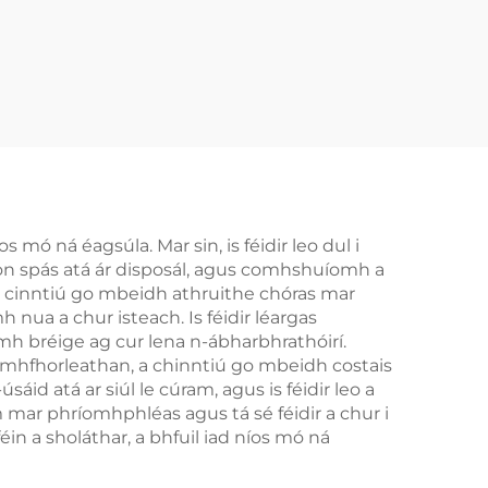
mó ná éagsúla. Mar sin, is féidir leo dul i
 don spás atá ár disposál, agus comhshuíomh a
ag cinntiú go mbeidh athruithe chóras mar
nua a chur isteach. Is féidir léargas
h bréige ag cur lena n-ábharbhrathóirí.
eamhfhorleathan, a chinntiú go mbeidh costais
áid atá ar siúl le cúram, agus is féidir leo a
m mar phríomhphléas agus tá sé féidir a chur i
n a sholáthar, a bhfuil iad níos mó ná