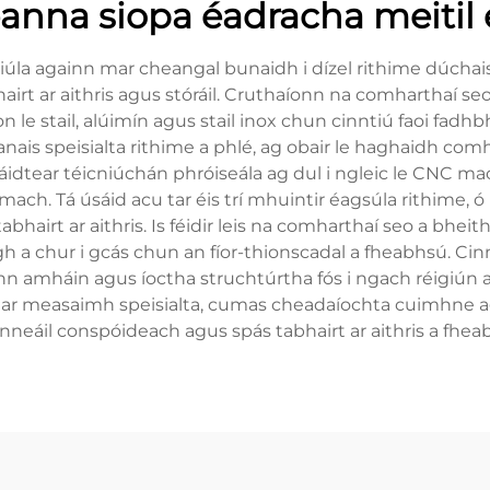
eanna siopa éadracha meitil
úla againn mar cheangal bunaidh i dízel rithime dúchais,
irt ar aithris agus stóráil. Cruthaíonn na comharthaí se
 le stail, alúimín agus stail inox chun cinntiú faoi fadh
ais speisialta rithime a phlé, ag obair le haghaidh co
áidtear téicniúchán phróiseála ag dul i ngleic le CNC m
mach. Tá úsáid acu tar éis trí mhuintir éagsúla rithime, 
irt ar aithris. Is féidir leis na comharthaí seo a bheith id
 a chur i gcás chun an fíor-thionscadal a fheabhsú. Ci
n amháin agus íoctha struchtúrtha fós i ngach réigiún ar
ítear measaimh speisialta, cumas cheadaíochta cuimhne ag
nneáil conspóideach agus spás tabhairt ar aithris a fhea