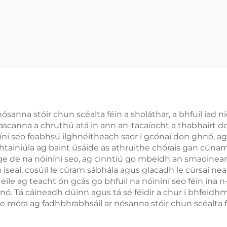
INDICIA
nna stóir chun scéalta féin a sholáthar, a bhfuil iad níos 
léascanna a chruthú atá in ann an-tacaíocht a thabhairt
níní seo feabhsú ilghnéitheach saor i gcónaí don ghnó, 
tainiúla ag baint úsáide as athruithe chórais gan cúnamh 
e de na nóiníní seo, ag cinntiú go mbeidh an smaoineam
 íseal, cosúil le cúram sábhála agus glacadh le cúrsaí n
le ag teacht ón gcás go bhfuil na nóiníní seo féin ina n-ús
gnó. Tá cáineadh dúinn agus tá sé féidir a chur i bhfeidh
móra ag fadhbhrabhsáil ar nósanna stóir chun scéalta féi