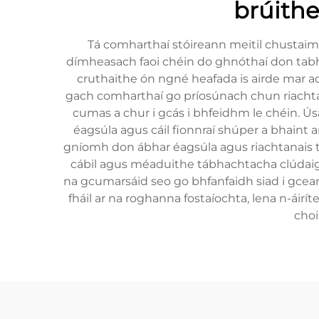
brúith
Tá comharthaí stóireann meitil chustaimi
dímheasach faoi chéin do ghnóthaí don tabha
cruthaithe ón ngné heafada is airde mar aon
gach comharthaí go príosúnach chun riachtan
cumas a chur i gcás i bhfeidhm le chéin. Ús
éagsúla agus cáil fionnraí shúper a bhaint a
gníomh don ábhar éagsúla agus riachtanais tabha
cábil agus méaduithe tábhachtacha clúdaigh
na gcumarsáid seo go bhfanfaidh siad i gcean
fháil ar na roghanna fostaíochta, lena n-áir
choi