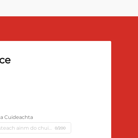
sce
a Cuideachta
0/200