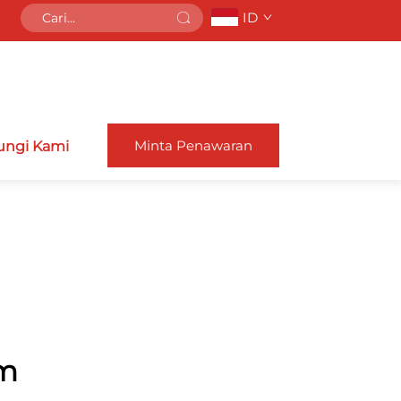
ID
Minta Penawaran
ngi Kami
om