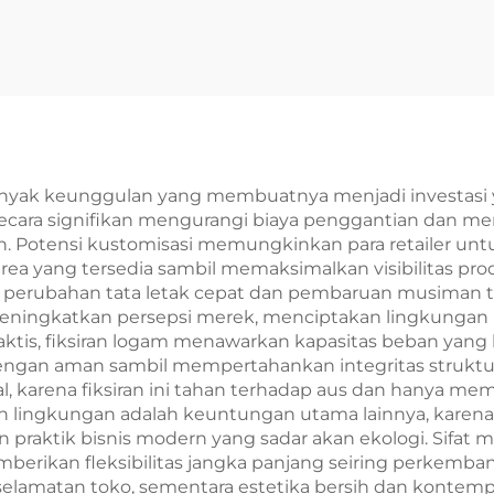
yak keunggulan yang membuatnya menjadi investasi yang
cara signifikan mengurangi biaya penggantian dan m
. Potensi kustomisasi memungkinkan para retailer un
 yang tersedia sambil memaksimalkan visibilitas produk
perubahan tata letak cepat dan pembaruan musiman ta
 meningkatkan persepsi merek, menciptakan lingkungan
tis, fiksiran logam menawarkan kapasitas beban yang l
gan aman sambil mempertahankan integritas struktura
al, karena fiksiran ini tahan terhadap aus dan hanya m
 lingkungan adalah keuntungan utama lainnya, karena
 praktik bisnis modern yang sadar akan ekologi. Sifat m
erikan fleksibilitas jangka panjang seiring perkembanga
 keselamatan toko, sementara estetika bersih dan kont