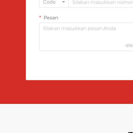
Code
Pesan
0/1