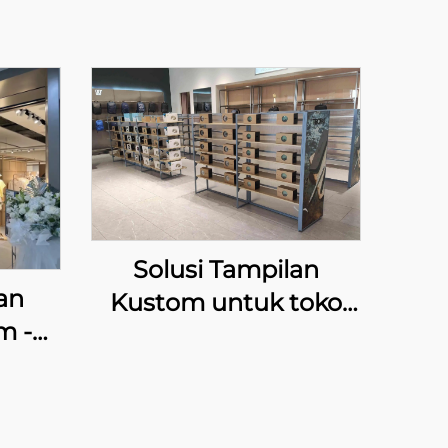
Solusi Tampilan
an
Kustom untuk toko
m -
CDF