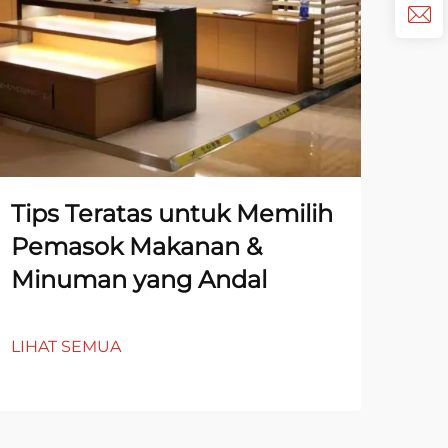
Tips Teratas untuk Memilih
Ek
Pemasok Makanan &
Pen
Minuman yang Andal
Ri
Ua
LIHAT SEMUA
LIH