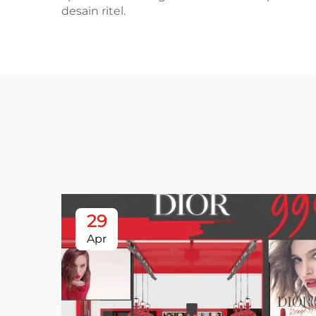
desain ritel.
29
Apr