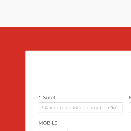
Surel
0/100
MOBILE