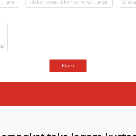
0/16
0/100
000
Kirim