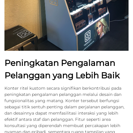
Peningkatan Pengalaman
Pelanggan yang Lebih Baik
Konter ritel kustom secara signifikan berkontribusi pada
peningkatan pengalaman pelanggan melalui desain dan
fungsionalitas yang matang. Konter tersebut berfungsi
sebagai titik sentuh penting dalam perjalanan pelanggan,
dan desainnya dapat memfasilitasi interaksi yang lebih
efektif antara staf dan pelanggan. Fitur seperti area
konsultasi yang diperendah membuat percakapan lebih
nyaman dan pribadi, sementara ruang tampilan yang