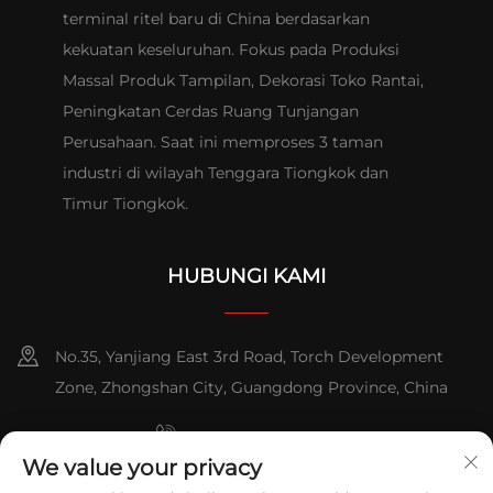
terminal ritel baru di China berdasarkan
kekuatan keseluruhan. Fokus pada Produksi
Massal Produk Tampilan, Dekorasi Toko Rantai,
Peningkatan Cerdas Ruang Tunjangan
Perusahaan. Saat ini memproses 3 taman
industri di wilayah Tenggara Tiongkok dan
Timur Tiongkok.
HUBUNGI KAMI
No.35, Yanjiang East 3rd Road, Torch Development
Zone, Zhongshan City, Guangdong Province, China
+86-076023631800
We value your privacy
+86-13631181961