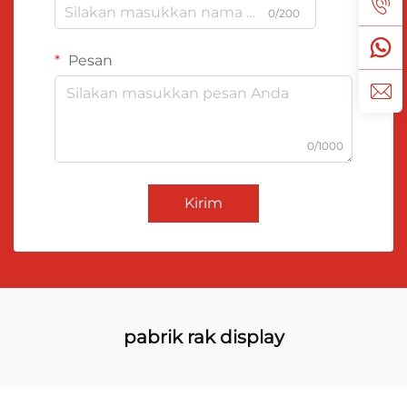
0/200
Pesan
0/1000
Kirim
pabrik rak display