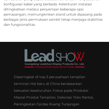
konfigurasi kabel yang berbeda. Kelenturan instalasi
ditingkatkan melalui penyertaan beberapa opsi
pemasangan, memungkinkan stand untuk dipasang pada
berbagai jenis permukaan sambil tetap menjaga stabilitas
dan fungsionalitas.
Diperingkat di top 3 perusahaan tampilan
terminal ritel baru di China berdasarkan
kekuatan keseluruhan. Fokus pada Produksi
Massal Produk Tampilan, Dekorasi Toko Rantai,
Peningkatan Cerdas Ruang Tunjangan