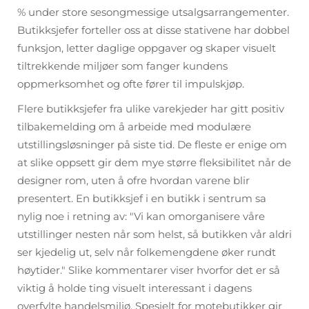
% under store sesongmessige utsalgsarrangementer.
Butikksjefer forteller oss at disse stativene har dobbel
funksjon, letter daglige oppgaver og skaper visuelt
tiltrekkende miljøer som fanger kundens
oppmerksomhet og ofte fører til impulskjøp.
Flere butikksjefer fra ulike varekjeder har gitt positiv
tilbakemelding om å arbeide med modulære
utstillingsløsninger på siste tid. De fleste er enige om
at slike oppsett gir dem mye større fleksibilitet når de
designer rom, uten å ofre hvordan varene blir
presentert. En butikksjef i en butikk i sentrum sa
nylig noe i retning av: "Vi kan omorganisere våre
utstillinger nesten når som helst, så butikken vår aldri
ser kjedelig ut, selv når folkemengdene øker rundt
høytider." Slike kommentarer viser hvorfor det er så
viktig å holde ting visuelt interessant i dagens
overfylte handelsmiljø. Spesielt for motebutikker gir