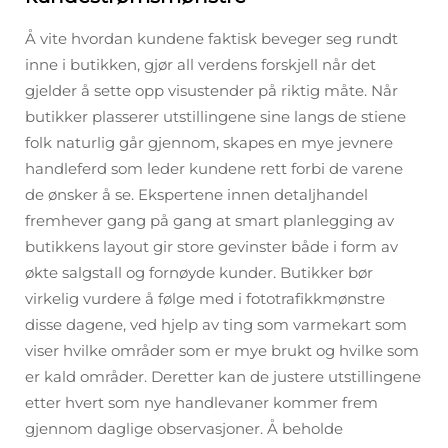
Å vite hvordan kundene faktisk beveger seg rundt
inne i butikken, gjør all verdens forskjell når det
gjelder å sette opp visustender på riktig måte. Når
butikker plasserer utstillingene sine langs de stiene
folk naturlig går gjennom, skapes en mye jevnere
handleferd som leder kundene rett forbi de varene
de ønsker å se. Ekspertene innen detaljhandel
fremhever gang på gang at smart planlegging av
butikkens layout gir store gevinster både i form av
økte salgstall og fornøyde kunder. Butikker bør
virkelig vurdere å følge med i fototrafikkmønstre
disse dagene, ved hjelp av ting som varmekart som
viser hvilke områder som er mye brukt og hvilke som
er kald områder. Deretter kan de justere utstillingene
etter hvert som nye handlevaner kommer frem
gjennom daglige observasjoner. Å beholde