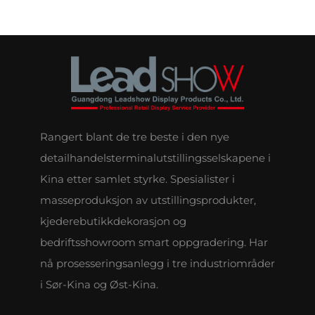
Rangert blant de tre beste i den nye
detailhandelsterminalutstillingsselskapene i
Kina etter samlet styrke. Spesialister i
masseproduksjon av utstillingsprodukter,
kjederebutikkdekorasjon og
bedriftsshowroom smart oppgradering. Har
nå prosesseringsanlegg i tre industriområder
i Sør-Kina og Øst-Kina.