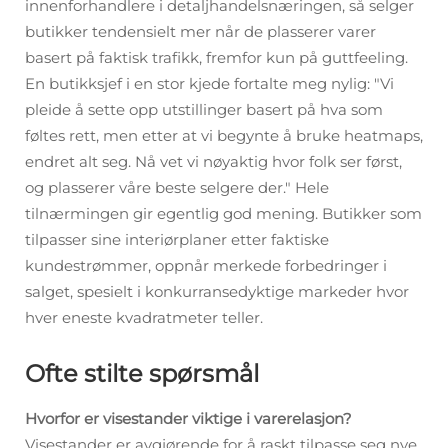
innenforhandlere i detaljhandelsnæringen, så selger
butikker tendensielt mer når de plasserer varer
basert på faktisk trafikk, fremfor kun på guttfeeling.
En butikksjef i en stor kjede fortalte meg nylig: "Vi
pleide å sette opp utstillinger basert på hva som
føltes rett, men etter at vi begynte å bruke heatmaps,
endret alt seg. Nå vet vi nøyaktig hvor folk ser først,
og plasserer våre beste selgere der." Hele
tilnærmingen gir egentlig god mening. Butikker som
tilpasser sine interiørplaner etter faktiske
kundestrømmer, oppnår merkede forbedringer i
salget, spesielt i konkurransedyktige markeder hvor
hver eneste kvadratmeter teller.
Ofte stilte spørsmål
Hvorfor er visestander viktige i varerelasjon?
Visestander er avgjørende for å raskt tilpasse seg nye