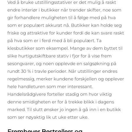
Ved å bruke utstillingsstativer er det mulig å raskt
endre interiør i butikker når trender skifter, noe som
gir forhandlere muligheten til å følge med på hva
som er populært akkurat nå. Butikker kan holde seg
friske og attraktive for kunder fordi de kan svare raskt
på hva som er i ferd med å bli populært. Ta
klesbutikker som eksempel. Mange av dem byttet til
slike hurtigutskiftbare stativ i fjor for å vise frem
sesongvarer, og noen opplevde en salgsøkning på
rundt 30 % i travle perioder. Når utstillinger endres
regelmessig, merker kundene forskjellen og opplever
hele handleturen som mer interessant.
Handelsrådgivere forteller stadig om hvor viktig
denne smidigheten er for å trekke blikk i dagens
marked. Til slutt ønsker jo ingen å gå inn i en butikk
som ser nøyaktig lik ut uke etter uke.
Fremhever Bestsellers og