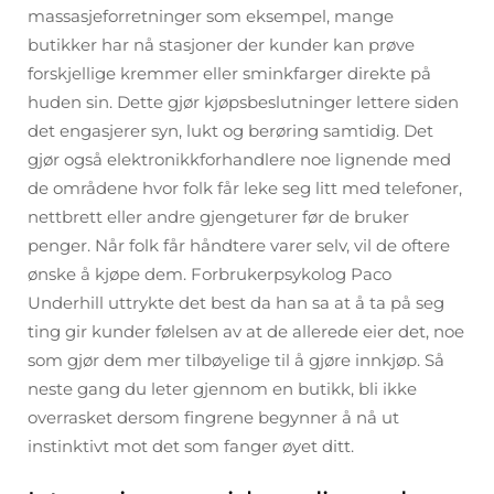
massasjeforretninger som eksempel, mange
butikker har nå stasjoner der kunder kan prøve
forskjellige kremmer eller sminkfarger direkte på
huden sin. Dette gjør kjøpsbeslutninger lettere siden
det engasjerer syn, lukt og berøring samtidig. Det
gjør også elektronikkforhandlere noe lignende med
de områdene hvor folk får leke seg litt med telefoner,
nettbrett eller andre gjengeturer før de bruker
penger. Når folk får håndtere varer selv, vil de oftere
ønske å kjøpe dem. Forbrukerpsykolog Paco
Underhill uttrykte det best da han sa at å ta på seg
ting gir kunder følelsen av at de allerede eier det, noe
som gjør dem mer tilbøyelige til å gjøre innkjøp. Så
neste gang du leter gjennom en butikk, bli ikke
overrasket dersom fingrene begynner å nå ut
instinktivt mot det som fanger øyet ditt.