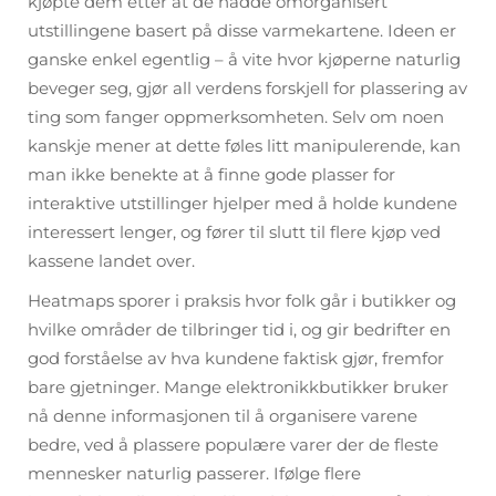
kjøpte dem etter at de hadde omorganisert
utstillingene basert på disse varmekartene. Ideen er
ganske enkel egentlig – å vite hvor kjøperne naturlig
beveger seg, gjør all verdens forskjell for plassering av
ting som fanger oppmerksomheten. Selv om noen
kanskje mener at dette føles litt manipulerende, kan
man ikke benekte at å finne gode plasser for
interaktive utstillinger hjelper med å holde kundene
interessert lenger, og fører til slutt til flere kjøp ved
kassene landet over.
Heatmaps sporer i praksis hvor folk går i butikker og
hvilke områder de tilbringer tid i, og gir bedrifter en
god forståelse av hva kundene faktisk gjør, fremfor
bare gjetninger. Mange elektronikkbutikker bruker
nå denne informasjonen til å organisere varene
bedre, ved å plassere populære varer der de fleste
mennesker naturlig passerer. Ifølge flere