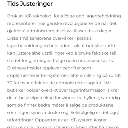
Tids Justeringer
Bruk av IoT-teknologi for å følge opp lagerbeholdning
representerer noe ganske revolusjonerende når det
gjelder å administrere displaystillaser disse dager.
Disse små sensorene overvåker i praksis
lagerbeholdningen hele tiden, slik at butikker raskt
kan justere sine utstillinger ved å bruke faktiske tall i
stedet for gjetninger. Ifølge noen undersøkelser fra
Business Insider opplever bedrifter som
implementerer IoT-systemer, ofte en økning på rundt
30 % i hvor effektivt de administrerer lageret. Når
butikker holder oversikt over lagerinformasjon, sikrer
de at bestselgere ikke forsvinner fra hyllene, samtidig
som de finner bedre måter å selge de produktene
som ingen synes å ønske seg. Selvfølgelig er det også
utfordringer. Oppsettet av et IoT-system koster
ganske mye i forkant, i tillegg må bedrifter ha sterke