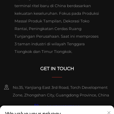
terminal ritel baru di China berdasarkan
kekuatan keseluruhan. Fokus pada Produksi
Massal Produk Tampilan, Dekorasi Toko
Rantai, Peningkatan Cerdas Ruang
Tunjangan Perusahaan. Saat ini memproses
3 taman industri di wilayah Tenggara
Tiongkok dan Timur Tiongkok.
GET IN TOUCH
No.35, Yanjiang East 3rd Road, Torch Development
Zone, Zhongshan City, Guangdong Province, China
+86-076023631800